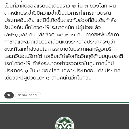
เป็นที่อาศัยของแรดนอเดียวราว ๒ ใน ๓ ของโลก ฝน
ตกหนักประจำปีมีความจำเป็นต่อการทำการเกษตรใน
ประเทศอินเดีย แต่ปีนี้เกิดขึ้นตรงกับช่วงที่อินเดียกำลัง
รับมือกับเชื้อโควิด-19 ระบาดหนัก มีผู้ป่วยแล้ว
๙๗๒,๑๔๔ คน เสียชีวิต ๒๔,๙๓๖ คน ทางสหพันธ์สภา
กาชาดและสภาเสี้ยววงเดือนแดงระหว่างประเทศระบุว่า
ขณะที่โลกกำลังสนใจการระบาดในประเทศสหรัฐอเมริกา
และทวีปอเมริกาใต้ เอเชียใต้กำลังเกิดวิกฤติด้านมนุษยชาติ
โรคโควิด-19 กำลังระบาดอย่างรวดเร็วในภูมิภาคนี้ที่มี
ประชากร ๑ ใน ๔ ของโลก เฉพาะประเทศอินเดียประเทศ
เดียวจะมีผู้ป่วยแตะ ๑ ล้านคนในอีกไม่กี่วัน
ข่าวสิ่งแวดล้อม