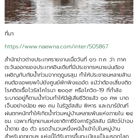
ที่มา:
https://www.naewna.com/inter/505867
สำนักข่าวต่างประเทศรายงานเมื่อวันที่ ๑๖ ก.ค. ว่า ภาค
ตะวันออกของประเทศอินเดียที่มีประชากรหนาแน่นต้อง
เผชิญกับภัยน้ำท่วมจากฤดูมรสุม ทำให้ประชาชนหลายล้าน
คนต้องอพยพไปยังศูนย์พักพิงแออัด แม้ว่าต้องเสี่ยงติด
โรคติดเชื้อไวรัสโคโรนา ๒๐๑๙ หรือโควิด-19 ที่กำลัง
ระบาดอยู่ก็ตามน้ำท่วมทำให้มีผู้เสียชีวิตแล้ว ๑๐ ศพ บาด
เจ็บอย่างน้อย ๗๐ คน ในรัฐอัสสัม พิหาร และฌาร์ขัณฑ์
ฝนตกหนักทำให้เกิดน้ำท่วมหมู่บ้านหลายพันแห่งภายใน ๒๔
ชม. เฉพาะที่อุทยานแห่งชาติกาซีรังคารัฐอัสสัม มีสัตว์ป่าจม
น้ำตาย ๕๐ ตัว แรดจำนวนหนึ่งหนีน้ำเข้าไปในหมู่บ้าน
สำหรับอุทยานฯ แห่งนี้ได้รับการขึ้นทะเบียนเป็นมรดกโลก