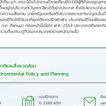
ี่ระบุว่า ขณะนี้ยังไม่ทราบตัวเลขที่แน่ชัดว่ามีผู้ที่ยังคงสูญห
กิดขึ้นอยู่ในบริเวณตะวันตกเฉียงใต้ของประเทศ ซึ่งมีรายงานว่าใ
รับความเสียหาย นายกรัฐมนตรีเฮติประกาศสถานการณ์ฉุกเฉินเ
าผู้รอดชีวิตให้ได้มากที่สุดใต้ซากปรักหักพัง ประเทศเฮติไม่เ
.ค. ที่ผ่านมา ก่อนหน้านี้เมื่อปี พ.ศ. 2553 ประเทสเฮติเคยเก
 รวมถึงเศรษฐกิจของประเทศอย่างหนักมาแล้ว
ติและสิ่งแวดล้อม
ironmental Policy and Planning
เบอร์โทรสาร
อีเ
9
0 2265 6511
sa