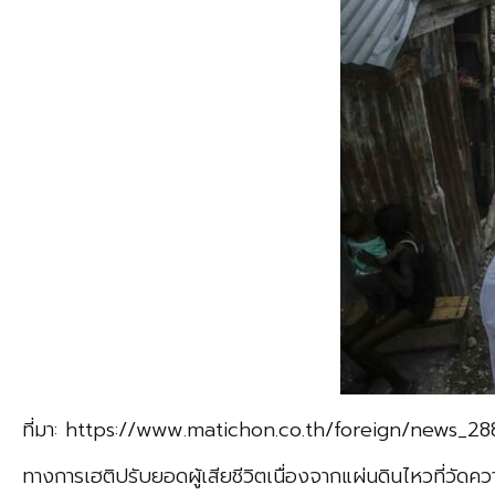
ที่มา: https://www.matichon.co.th/foreign/news_2
ทางการเฮติปรับยอดผู้เสียชีวิตเนื่องจากแผ่นดินไหวที่วัดควา