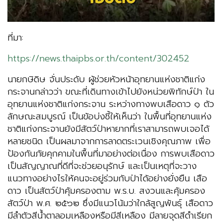
ที่มา:
https://news.thaipbs.or.th/content/302452
นายกษิดิษ จั่นประดับ​ ผู้ช่วยหัวหน้าอุทยานแห่งชาติแก่ง
กระจาน​กล่าวว่า ขณะที่เดินทางเข้าไปยังหน่วยพิทักษ์ป่า ใน
อุทยานแห่งชาติแก่งกระจาน​ ระหว่างทางพบเสือดาว​ ๑ ตัว​
ลักษณะสมบูรณ์ เป็นข้อบ่งชี้ให้เห็นว่า ในพื้นที่อุทยานแห่ง
ชาติแก่งกระจานยังมีสัตว์ป่าหายาก​ที่เราสามารถพบเจอได้
หลายชนิด​ เป็นผลมาจากการลาดตระเวนเชิงคุณภาพ เพื่อ
ป้องกันภัยคุกคามในพื้นที่มาอย่างต่อเนื่อง การพบเสือดาว
เป็นสัญญาณที่ดีที่จะช่วยอนุรักษ์​ และเป็นเหตุที่จะวาง
แนวทางอย่างไรให้คนจะอยู่ร่วมกับป่าได้อย่างยั่งยืน​ เสือ
ดาว​ เป็นสัตว์ป่าคุ้มครองตาม พ.ร.บ. สงวนและคุ้มครอง
สัตว์ป่า พ.ศ. ๒๕๖๒ ซึ่งมีแนวโน้มว่าใกล้สูญพันธุ์​ เสือดาว
มีลำตัวสีน้ำตาลอมเหลืองหรือมีสีเหลือง มีลายจุดสีดำเรียก