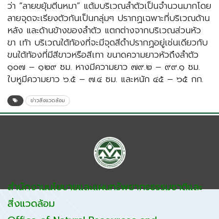
ว่า “ลายขยุ้มตีนหมา” แต้มบริเวณลำตัวเป็นจำนวนมากโดย
ลายจุดจะเรียงตัวกันเป็นกลุ่มๆ ปรากฏเฉพาะที่บริเวณด้าน
หลัง และด้านข้างของลำตัว แตกต่างจากบริเวณส่วนหัว
ขา เท้า บริเวณใต้ท้องที่จะมีจุดสีดำปรากฏอยู่เช่นเดียวกับ
ขนใต้ท้องที่มีสีขาวหรือสีเทา ขนาดความยาวหัวถึงลำตัว
๑๐๗ – ๑๒๙ ซม. หางมีความยาว ๗๙.๒ – ๙๙.๑ ซม.
ใบหูมีความยาว ๖.๕ – ๗.๔ ซม. และหนัก ๔๕ – ๖๕ กก.
ข่าวสิ่งแวดล้อม
สำนักงานนโยบายและแผนทรัพยากรธรรมชาติและ
สิ่งแวดล้อม