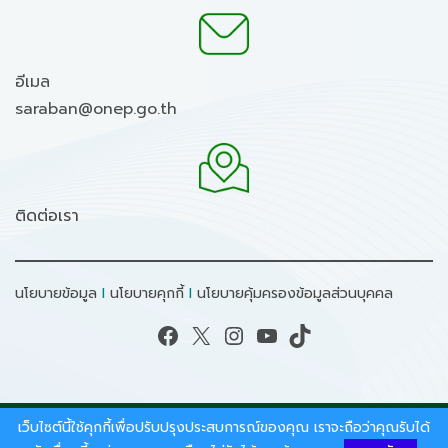
อีเมล
saraban@onep.go.th
ติดต่อเรา
นโยบายข้อมูล
I
นโยบายคุกกี้
I
นโยบายคุ้มครองข้อมูลส่วนบุคคล
Facebook
X
Instagram
YouTube
TikTok
เว็บไซต์นี้ใช้คุกกี้เพื่อปรับปรุงประสบการณ์ของคุณ เราจะถือว่าคุณรับได้
สงวนลิขสิทธิ์ © 2026 - สำนักงานนโยบายและแผน