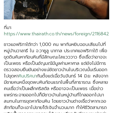
ที่มา:
https://www.thairath.co.th/news/foreign/2116842
ชาวแอฟริกาใต้กว่า 1,000 คน พากันหยิบจอบเสียมไปที่
หมู่บ้านวาลาธี ใน จ.วาซูลู นาทาล ประเทศแอฟริกาใต้ เพื่อ
ขุดดินค้นหาก้อนหินที่มีลักษณะใสแวววาว ซึ่งเชื่อว่าอาจจะ
เป็นเพชร หรือเป็นอัญมณีมีมูลค่ามหาศาล แต่ยังไม่มีการ
ตรวจสอบยืนยันอย่างแน่ชัดชาวบ้านในบริเวณนั้นเริ่มออก
ไปขุดหา
หินปริศนา
กันตั้งแต่เมื่อวันจันทร์ 14 มิ.ย. หลังจาก
มีชายคนหนึ่งขุดพบหินก้อนแรกในพื้นที่สาธารณะ ซึ่งหลาย
คนเชื่อว่าเป็นผลึกคริสตัล หรืออาจจะเป็นเพชร เมื่อข่าว
แพร่กระจายออกไปก็มีชาวบ้านในหมู่บ้านที่ไกลออกไปมา
สมทบในการขุดหาก้อนหิน โดยชาวบ้านต่างเชื่อว่าหากเจอ
สักก้อนก็จะเอาไปขายไ้ด้เงินจำนวนมาก ทำให้ชีวิตสามารถ