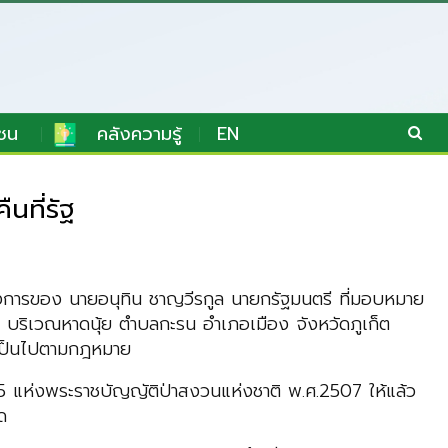
ชน
คลังความรู้
EN
นที่รัฐ
่งการของ นายอนุทิน ชาญวีรกูล นายกรัฐมนตรี ที่มอบหมาย
ด บริเวณหาดนุ้ย ตำบลกะรน อำเภอเมือง จังหวัดภูเก็ต
ให้เป็นไปตามกฎหมาย
า 25 แห่งพระราชบัญญัติป่าสงวนแห่งชาติ พ.ศ.2507 ให้แล้ว
ด