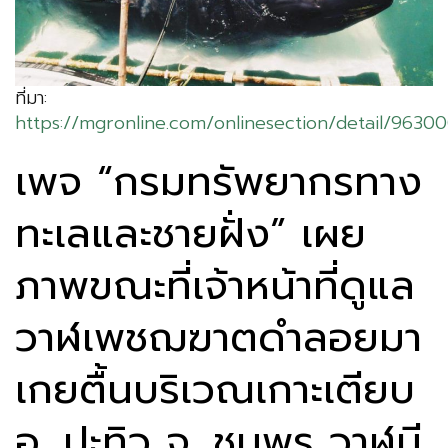
ที่มา:
https://mgronline.com/onlinesection/detail/9630
เพจ “กรมทรัพยากรทาง
ทะเลและชายฝั่ง” เผย
ภาพขณะที่เจ้าหน้าที่ดูแล
วาฬเพชฌฆาตดำลอยมา
เกยตื้นบริเวณเกาะเตียบ
อ. ปะทิว จ. ชุมพร วาฬมี