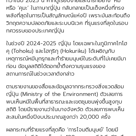
ทว่าในปี 2025 นี้ คำที่ดูเรียบง่ายและน่ารักอย่าง ‘หมี’
หรือ ‘คุมะ’ ในภาษาญี่ปุ่น กลับกลายเป็นเต็งหนึ่งที่ทรง
พลังที่สุดในการเป็นสัญลักษณ์แห่งปี เพราะมันสะท้อนถึง
วิกฤตความปลอดภัยและระบบนิเวศ ที่รุนแรงที่สุดในรอบ
ทศวรรษของประเทศญี่ปุ่น
ในช่วงปี 2024-2025 ญี่ปุ่น โดยเฉพาะในภูมิภาคโทโฮ
คุ (Tohoku) และโฮกุริกุ (Hokuriku) ได้เผชิญกับ
เหตุการณ์หมีบุกรุกและทำร้ายมนุษย์ในระดับที่ไม่เคยมีมา
ก่อน ข้อมูลสถิติได้ตอกย้ำถึงความรุนแรงของ
สถานการณ์ในช่วงเวลาดังกล่าว
ตามรายงานของสื่อและข้อมูลจากกระทรวงสิ่งแวดล้อม
ญี่ปุ่น (Ministry of the Environment) ตัวเลขการ
พบเห็นหมีในพื้นที่สาธารณะและเขตชุมชนพุ่งขึ้นสูงทุบ
สถิติ โดยมีรายงานว่าในบางจังหวัด ตัวเลขการพบเห็น
สะสมในหนึ่งปีงบประมาณสูงกว่า 20,000 ครั้ง
ผลกระทบที่ร้ายแรงที่สุดคือ ‘การโจมตีมนุษย์’ โดยมี