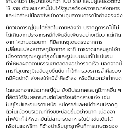
รายงานว่า มีผู้บาดเจ็บกว่า 100 ราย และมีผู้เสียชีวิตถึง
13 ราย ตัวเลขเหล่านี้บีบให้รัฐบาลต้องพิจารณาส่งทหาร
และนักล่าหมีมืออาชีพเข้าควบคุมสถานการณ์อย่างจริงจัง
นักวิชาการญี่ปุ่นได้ชี้ชัดในภายหลังว่า ปรากฏการณ์นี้ไม่
ได้เกิดจากประชากรหมีที่เพิ่มขึ้นเพียงอย่างเดียว แต่เกิด
จาก ‘ความอดอยาก’ ที่มีสาเหตุโดยตรงจากการ
เปลี่ยนแปลงสภาพภูมิอากาศ อาทิ การขาดแคลนลูกโอ๊ก
เนื่องจากอุณหภูมิที่สูงขึ้นและรูปแบบฝนที่ไม่แน่นอน
ทำให้ผลผลิตตามธรรมชาติลดลงอย่างรวดเร็ว นอกจากนี้
การที่อุณหภูมิเฉลี่ยสูงขึ้นนั้น ทำให้การวจรการจำศีลของ
หมีผิดปกติ ส่งผลให้หมีจำศีลช้าลง หรือตื่นไวกว่ากำหนด
โดยนอกจากประเทศญี่ปุ่น ยังมีประเทศและภูมิภาคอื่น ๆ
ที่สัตว์ได้รับผลกระทบต่อโลกร้อนอีกหลายแห่ง เช่น
ในยุโรปและอเมริกาเหนือ หมีกริซลีและหมีดำเริ่มปรากฎ
ตัวในเมืองบริเวณที่ทิ้งขยะบ่อยขึ้นอย่างมาก เนื่องจา
กำฟป่าทำให้พวกมันไม่สามารถอาหารในป่าเช่นเดิมได้
หรือในแอฟริกา ที่ช้างป่าเริ่มบุกรุกพื้นที่การเกษตรของ