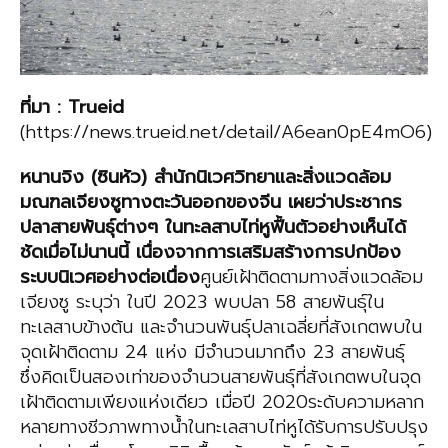
ที่มา
:
Trueid
(https://news.trueid.net/detail/A6ean0pE4mO6)
หนาน
จิง
(ซินหัว) สำนักนิเวศวิทยาและสิ่งแวดล้อม
มณฑลเจียงซูทางตะวันออกของจีน เผยว่าประชากร
ปลาสายพันธุ์
ต่างๆ
ในท
ะล
สาบไท่หูฟื้นตัวอย่างเห็นได้
ชัดเมื่อไม่นานนี้ เนื่องจากการเสริมสร้างการปกป้อง
ระบบนิเวศอย่างต่อเนื่อง
ศูนย์เฝ้าติดตามทางสิ่งแวดล้อม
เจียงซู ระบุว่า ในปี 2023 พบปลา 58 สายพันธุ์ใน
ทะเลสาบข้างต้น และจำนวนพันธุ์ปลาเฉลี่ยที่สังเกตพบใน
จุดเฝ้าติดตาม 24 แห่ง มีจำนวนมากถึง 23 สายพันธุ์
ซึ่งคิดเป็นสองเท่าของจำนวนสายพันธุ์ที่สังเกตพบในจุด
เฝ้าติดตามเพียงแห่งเดียว เมื่อปี 2020ระดับความหลาก
หลายทางชีวภาพทางน้ำในทะเลสาบไท่หูได้รับการปรับปรุง