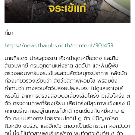
ที่มา:
https://news.thaipbs.or.th/content/301453
นายถิรเดช ปาละสุวรรณ หัวหน้าชุดเหยี่ยวดง และทีม
สัตวแพทย์ กรมอุทยานแห่งชาติ สัตว์ป่า และพันธุ์พืช
ตรวจสอบฟาร์มจระเข้และสวนสัตว์สมุทรปราการ หลังนัก
ท่องเที่ยวร้องเรียนว่า สัตว์มีสภาพผอมโซ พร้อมตั้ง
คำถามว่า ทางสวนสัตว์ปล่อยปละละเลย ไม่ดูแลเอาใจใส่
หรือไม่ จากการตรวจสอบบ่อเลี้ยงเสือโคร่ง มีเสือโคร่ง ๓
ตัว ตรงตามภาพที่ร้องเรียน เสือโคร่งมีสุขภาพแข็งแรง มี
คะแนนร่างกายอยู่ในเกณฑ์ปกติ เช่นเดียวกับหมีควาย ๔
ตัว คะแนนร่างกายโดยรวมปกติมี ๑ ตัว มีปัญหาโรค
ผิวหนัง ขนร่วง และอีกตัว ตาขวาเป็นต้อกระจก คอกวัววา
ตูซี่ ซึ่งเป็นวัวสายพันธุ์แอฟริกา พบวัวตัวเต็มวัย ๕ ตัว