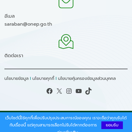
อีเมล
saraban@onep.go.th
ติดต่อเรา
นโยบายข้อมูล
I
นโยบายคุกกี้
I
นโยบายคุ้มครองข้อมูลส่วนบุคคล
Facebook
X
Instagram
YouTube
TikTok
เว็บไซต์นี้ใช้คุกกี้เพื่อปรับปรุงประสบการณ์ของคุณ เราจะถือว่าคุณรับได้
สงวนลิขสิทธิ์ © 2026 - สำนักงานนโยบายและแผน
ทรัพยากรธรรมชาติและสิ่งแวดล้อม.
กับเรื่องนี้ แต่คุณสามารถเลือกไม่รับได้หากต้องการ
ยอมรับ