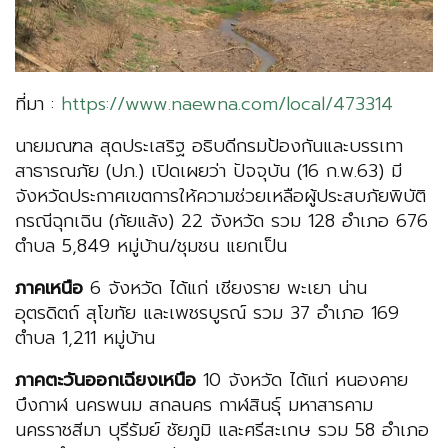
ที่มา :
https://www.naewna.com/local/473314
นายมณฑล สุดประเสริฐ อธิบดีกรมป้องกันและบรรเทา
สาธารณภัย (ปภ.) เปิดเผยว่า ปัจจุบัน (16 ก.พ.63) มี
จังหวัดประกาศเขตการให้ความช่วยเหลือผู้ประสบภัยพิบัติ
กรณีฉุกเฉิน (ภัยแล้ง) 22 จังหวัด รวม 128 อำเภอ 676
ตำบล 5,849 หมู่บ้าน/ชุมชน แยกเป็น
ภาคเหนือ
6 จังหวัด ได้แก่ เชียงราย พะเยา น่าน
อุตรดิตถ์ สุโขทัย และเพชรบูรณ์ รวม 37 อำเภอ 169
ตำบล 1,211 หมู่บ้าน
ภาคตะวันออกเฉียงเหนือ
10 จังหวัด ได้แก่ หนองคาย
บึงกาฬ นครพนม สกลนคร กาฬสินธุ์ มหาสารคาม
นครราชสีมา บุรีรัมย์ ชัยภูมิ และศรีสะเกษ รวม 58 อำเภอ