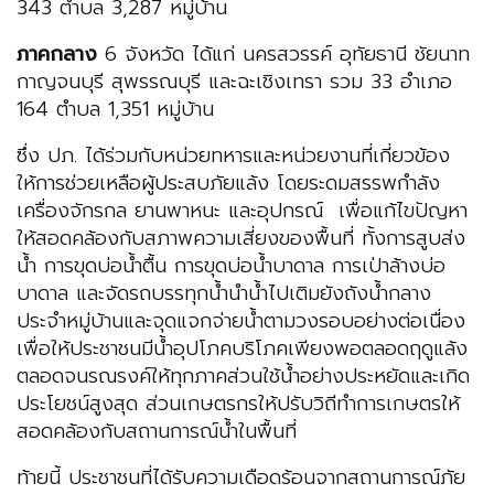
343 ตำบล 3,287 หมู่บ้าน
ภาคกลาง
6 จังหวัด ได้แก่ นครสวรรค์ อุทัยธานี ชัยนาท
กาญจนบุรี สุพรรณบุรี และฉะเชิงเทรา รวม 33 อำเภอ
164 ตำบล 1,351 หมู่บ้าน
ซึ่ง ปภ. ได้ร่วมกับหน่วยทหารและหน่วยงานที่เกี่ยวข้อง
ให้การช่วยเหลือผู้ประสบภัยแล้ง โดยระดมสรรพกำลัง
เครื่องจักรกล ยานพาหนะ และอุปกรณ์ เพื่อแก้ไขปัญหา
ให้สอดคล้องกับสภาพความเสี่ยงของพื้นที่ ทั้งการสูบส่ง
น้ำ การขุดบ่อน้ำตื้น การขุดบ่อน้ำบาดาล การเป่าล้างบ่อ
บาดาล และจัดรถบรรทุกน้ำนำน้ำไปเติมยังถังน้ำกลาง
ประจำหมู่บ้านและจุดแจกจ่ายน้ำตามวงรอบอย่างต่อเนื่อง
เพื่อให้ประชาชนมีน้ำอุปโภคบริโภคเพียงพอตลอดฤดูแล้ง
ตลอดจนรณรงค์ให้ทุกภาคส่วนใช้น้ำอย่างประหยัดและเกิด
ประโยชน์สูงสุด ส่วนเกษตรกรให้ปรับวิถีทำการเกษตรให้
สอดคล้องกับสถานการณ์น้ำในพื้นที่
ท้ายนี้ ประชาชนที่ได้รับความเดือดร้อนจากสถานการณ์ภัย