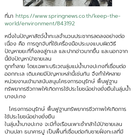
ที่มา
https://www.springnews.co.th/keep-the-
world/environment/843192
หนึ่งในปัญหาสัตว์น้ำทะเลจำนวนประชากรลดลงอย่างต่อ
เนื่อง คือ การถูกจับที่ใช้เครื่องมือประมงแบบผิดวิธี
ปัญหาขยะที่ทิ้งลงสู่ทะเล และปากอ่าวมากขึ้น และนอกจาก
นี้ยังปัญหาป่าชายเลน
ถูกทำลาย โดยเฉพาะบริเวณลุ่มแม่น้ำบางปะกงที่เชื่อมต่อ
ออกทะเล เดิมเคยมีปัญหาเหล่านี้เช่นกัน จึงทำให้หลาย
หน่วยงานเข้ามาสนับสนุนโครงการอนุรักษ์ พื้นฟูฐาน
ทรัพยากรชีวกาพให้เกิดการใช้ประโยชน์อย่างยั่งยืนในลุ่มน้ำ
บางปะกง
โครงการอนุรักษ์ พื้นฟูฐานทรัพยากรชีวกาพให้เกิดการ
ใช้ประโยชน์อย่างยั่งยืน
ในลุ่มน้ำบางปะกง จะมีทั้งเรือนเพาะชำกล้าไม้ป่าชายเลน
บ้านปลา ธนาคารปู เป็นพื้นที่เชื่อมต่อกับชายฝั่งทะเลที่มี