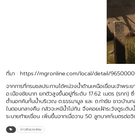
ที่มา : https://mgronline.com/local/detail/96500
จากการที่กรมชลประทานได้หน่วงน้ำด้านเหนือเขื่อนเจ้าพระยา
อ.เมืองชัยนาท ยกตัวสูงขึ้นอยู่ที่ระดับ 17.62 เมตร (รทก) ซึ่
ต่ำนอกคันกั้นน้ำบริเวณ ต.ธรรมามูล และ ต.ท่าชัย ชาวบ้านกล
ในตอนกลางคืน กลัวจะหนีน้ำไม่ทัน จึงคอยเฝ้าระวังดูระดับน้
ระบายท้ายเขื่อน เพิ่มขึ้นจากเมื่อวาน 50 ลูกบาศก์เมตรต่อวิ
ข่าวสิ่งแวดล้อม