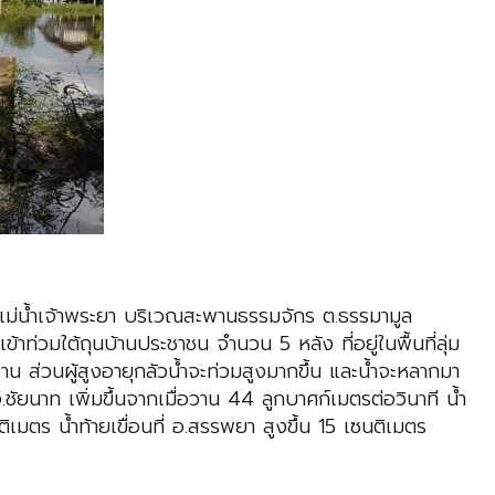
ำในแม่น้ำเจ้าพระยา บริเวณสะพานธรรมจักร ต.ธรรมามูล
ข้าท่วมใต้ถุนบ้านประชาชน จำนวน 5 หลัง ที่อยู่ในพื้นที่ลุ่ม
าน ส่วนผู้สูงอายุกลัวน้ำจะท่วมสูงมากขึ้น และน้ำจะหลากมา
ชัยนาท เพิ่มขึ้นจากเมื่อวาน 44 ลูกบาศก์เมตรต่อวินาที น้ำ
ิเมตร น้ำท้ายเขื่อนที่ อ.สรรพยา สูงขึ้น 15 เซนติเมตร