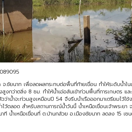
00089095
 จ.ชัยนาท เพื่อลดผลกระทบต่อพื้นที่ท้ายเขื่อน ทำให้ระดับน้
งสูงกว่าตลิ่ง 8 ซม. ทำให้น้ำเอ่อล้นเข้าท่วมพื้นที่การเกษตร และเ
ัวว่าน้ำจะท่วมสูงเหมือนปี 54 จึงรีบนำเรือออกมาเตรียมไว้ใช้ง
ำไว้ตลอด สำหรับสถานการณ์น้ำวันนี้ น้ำเหนือเขื่อนเจ้าพระยา จ.
นาที น้ำเหนือเขื่อนที่ ต.บ้านกล้วย อ.เมืองชัยนาท ลดลง 15 เซนต