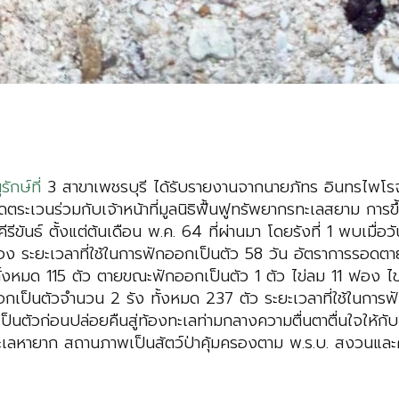
รักษ์ที่
3 สาขาเพชรบุรี ได้รับรายงานจากนายภัทร อินทรไพโรจ
ดตระเวนร่วมกับเจ้าหน้าที่มูลนิธิฟื้นฟูทรัพยากรทะเลสยาม การ
ีรีขันธ์ ตั้งแต่ต้นเดือน พ.ค. 64 ที่ผ่านมา โดยรังที่ 1 พบเมื
อง ระยะเวลาที่ใช้ในการฟักออกเป็นตัว 58 วัน อัตราการรอดตา
ั้งหมด 115 ตัว ตายขณะฟักออกเป็นตัว 1 ตัว ไข่ลม 11 ฟอง ไข
เป็นตัวจำนวน 2 รัง ทั้งหมด 237 ตัว ระยะเวลาที่ใช้ในการฟั
กเป็นตัวก่อนปล่อยคืนสู่ท้องทะเลท่ามกลางความตื่นตาตื่นใจให้กั
ะเลหายาก สถานภาพเป็นสัตว์ป่าคุ้มครองตาม พ.ร.บ. สงวนและค