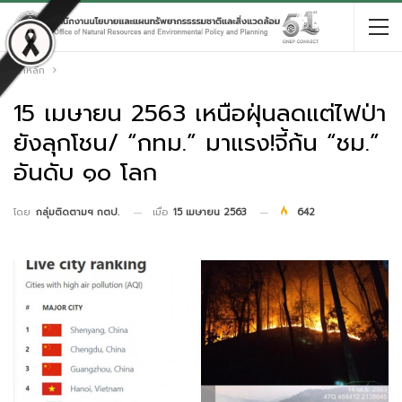
หน้าหลัก
15 เมษายน 2563 เหนือฝุ่นลดแต่ไฟป่า
ยังลุกโชน/ “กทม.” มาแรง!จี้ก้น “ชม.”
อันดับ ๑๐ โลก
เมื่อ
15 เมษายน 2563
642
โดย
กลุ่มติดตามฯ กตป.