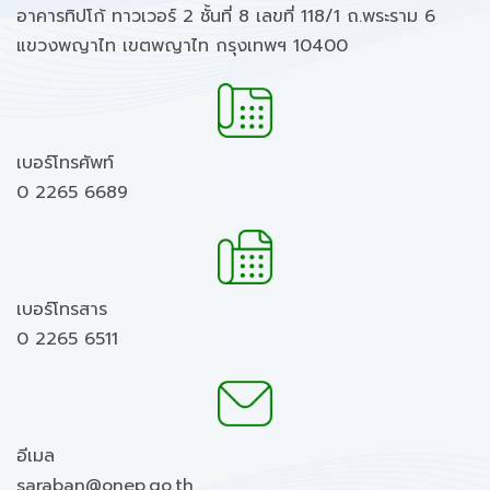
อาคารทิปโก้ ทาวเวอร์ 2 ชั้นที่ 8 เลขที่ 118/1 ถ.พระราม 6
แขวงพญาไท เขตพญาไท กรุงเทพฯ 10400
เบอร์โทรศัพท์
0 2265 6689
เบอร์โทรสาร
0 2265 6511
อีเมล
saraban@onep.go.th