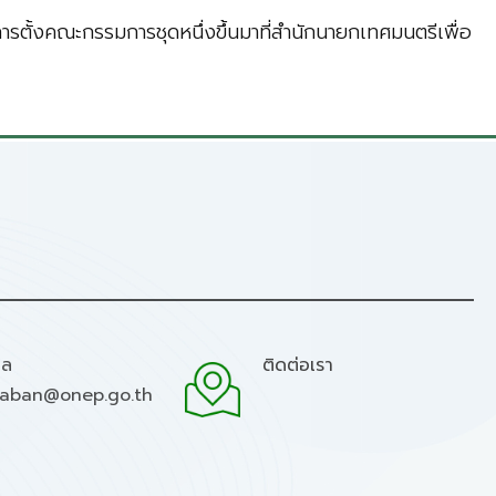
ีการตั้งคณะกรรมการชุดหนึ่งขึ้นมาที่สำนักนายกเทศมนตรีเพื่อ
มล
ติดต่อเรา
raban@onep.go.th