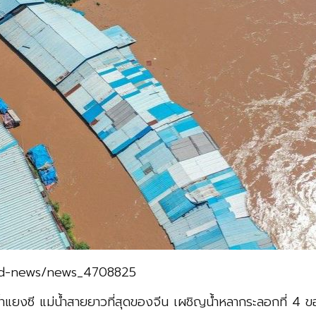
orld-news/news_4708825
ำแยงซี แม่น้ำสายยาวที่สุดของจีน เผชิญน้ำหลากระลอกที่ 4 ขอ