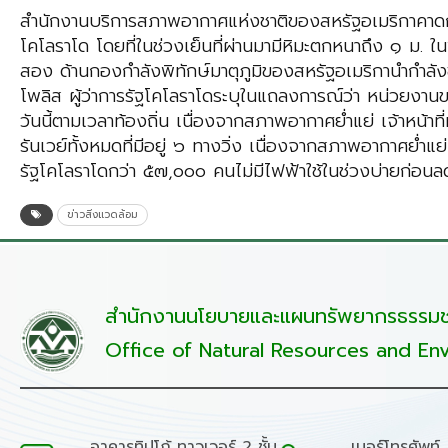
สำนักงานบริการสภาพอากาศแห่งชาติของสหรัฐอเมริกาคาดการณ
โคโลราโด โดยที่ในช่วงเย็นที่ผ่านมามีหิมะตกหนาถึง ๑ ม. ในพ
สอง ด้านกองกำลังพิทักษ์มาตุภูมิของสหรัฐอเมริกานำกำลังช
โพลิส ผู้ว่าการรัฐโคโลราโดระบุในแถลงการณ์ว่า หน่วยง
วันนี้ตามเวลาท้องถิ่น เนื่องจากสภาพอากาศย่ำแย่ เจ้าหน้า
รันเวย์ทั้งหมดที่มีอยู่ ๖ ทางวิ่ง เนื่องจากสภาพอากาศย่
รัฐโคโลราโดกว่า ๕๗,๐๐๐ คนไม่มีไฟฟ้าใช้ในช่วงบ่ายก่อ
ข่าวสิ่งแวดล้อม
สำนักงานนโยบายและแผนทรัพยากรธรรมชา
Office of Natural Resources and Env
อาคารทิปโก้ ทาวเวอร์ 2 ชั้น
เบอร์โทรศัพท์