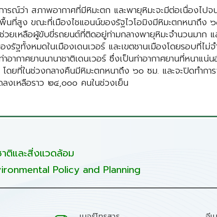
์ว่า สภาพอากาศที่มีหิมะตก และพายุหิมะจะมีต่อเนื่องไปจนถึ
ื้นที่สูง ขณะที่เมืองไชแอนน์ของรัฐไวโอมิงมีหิมะตกหนาถึง ๖๕.๕
่วยเหลือผู้ขับขี่รถยนต์ที่ติดอยู่ท่ามกลางพายุหิมะจำนวนมาก
านของรัฐทั้งหมดในเมืองเดนเวอร์ และเขตชานเมืองโดยรอบที่ไ
ที่ท่าอากาศยานนานาชาติเดนเวอร์ ซึ่งเป็นท่าอากาศยานที่หนาแน
ำแย่ โดยที่ในช่วงกลางคืนมีหิมะตกหนาถึง ๖๐ ซม. และจะปิดทำกา
นลดลงเหลือราว ๒๔,๐๐๐ คนในช่วงเย็น
ติและสิ่งแวดล้อม
ironmental Policy and Planning
เบอร์โทรสาร
อีเ