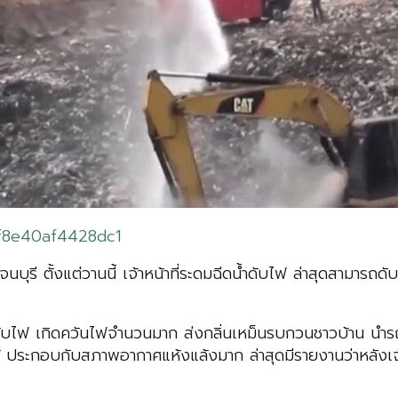
f8e40af4428dc1
าญจนบุรี ตั้งแต่วานนี้ เจ้าหน้าที่ระดมฉีดน้ำดับไฟ ล่าสุดสามาร
บไฟ เกิดควันไฟจำนวนมาก ส่งกลิ่นเหม็นรบกวนชาวบ้าน นำรถน้ำ
ม้ ประกอบกับสภาพอากาศแห้งแล้งมาก ล่าสุดมีรายงานว่าหลังเจ้