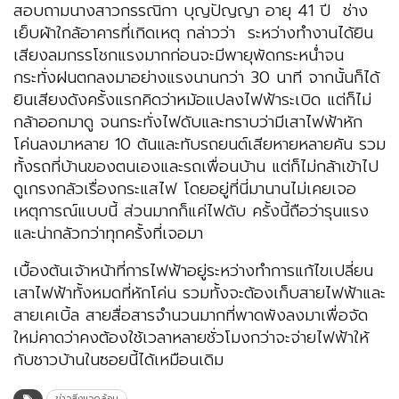
สอบถามนางสาวกรรณิกา บุญปัญญา อายุ 41 ปี ช่าง
เย็บผ้าใกล้อาคารที่เกิดเหตุ กล่าวว่า ระหว่างทำงานได้ยิน
เสียงลมกรรโชกแรงมากก่อนจะมีพายุพัดกระหน่ำจน
กระทั่งฝนตกลงมาอย่างแรงนานกว่า 30 นาที จากนั้นก็ได้
ยินเสียงดังครั้งแรกคิดว่าหม้อแปลงไฟฟ้าระเบิด แต่ก็ไม่
กล้าออกมาดู จนกระทั่งไฟดับและทราบว่ามีเสาไฟฟ้าหัก
โค่นลงมาหลาย 10 ต้นและทับรถยนต์เสียหายหลายคัน รวม
ทั้งรถที่บ้านของตนเองและรถเพื่อนบ้าน แต่ก็ไม่กล้าเข้าไป
ดูเกรงกลัวเรื่องกระแสไฟ โดยอยู่ที่นี่มานานไม่เคยเจอ
เหตุการณ์แบบนี้ ส่วนมากก็แค่ไฟดับ ครั้งนี้ถือว่ารุนแรง
และน่ากลัวกว่าทุกครั้งที่เจอมา
เบื้องต้นเจ้าหน้าที่การไฟฟ้าอยู่ระหว่างทำการแก้ไขเปลี่ยน
เสาไฟฟ้าทั้งหมดที่หักโค่น รวมทั้งจะต้องเก็บสายไฟฟ้าและ
สายเคเบิ้ล สายสื่อสารจำนวนมากที่พาดพังลงมาเพื่อจัด
ใหม่คาดว่าคงต้องใช้เวลาหลายชั่วโมงกว่าจะจ่ายไฟฟ้าให้
กับชาวบ้านในซอยนี้ได้เหมือนเดิม
ข่าวสิ่งแวดล้อม