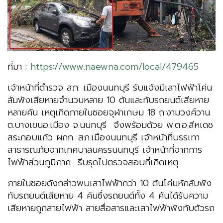
ที่มา :
https://www.naewna.com/local/479465
เจ้าหน้าที่ตำรวจ สภ. เมืองนนทบุรี รับแจ้งมีเสาไฟฟ้าโค่น
ล้มพังเสียหายจำนวนหลาย 10 ต้นและทับรถยนต์เสียหาย
หลายคัน เหตุเกิดภายในซอยจุฬาเกษม 18 ถ.งามวงศ์วาน
ต.บางเขนอ.เมือง จ.นนทบุรี จึงพร้อมด้วย พ.ต.อ.สีหเดช
สระกอบแก้ว ผกก. สภ.เมืองนนทบุรี เจ้าหน้าที่บรรเทา
สาธารณภัยจากเทศบาลนครรนนทบุรี เจ้าหน้าที่จากการ
ไฟฟ้าส่วนภูมิภาค รีบรุดไปตรวจสอบที่เกิดเหตุ
ภายในซอยดังกล่าวพบเสาไฟฟ้ากว่า 10 ต้นโค่นหักล้มพัง
ทับรถยนต์เสียหาย 4 คันซึ่งรถยนต์ทั้ง 4 คันได้รับความ
เสียหายถูกสายไฟฟ้า สายสื่อสารและเสาไฟฟ้าพังทับตัวรถ