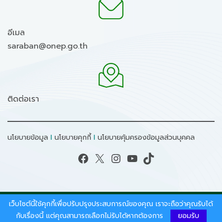
อีเมล
saraban@onep.go.th
ติดต่อเรา
นโยบายข้อมูล
I
นโยบายคุกกี้
I
นโยบายคุ้มครองข้อมูลส่วนบุคคล
Facebook
X
Instagram
YouTube
TikTok
เว็บไซต์นี้ใช้คุกกี้เพื่อปรับปรุงประสบการณ์ของคุณ เราจะถือว่าคุณรับได้
สงวนลิขสิทธิ์ © 2026 - สำนักงานนโยบายและแผน
ทรัพยากรธรรมชาติและสิ่งแวดล้อม.
กับเรื่องนี้ แต่คุณสามารถเลือกไม่รับได้หากต้องการ
ยอมรับ