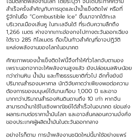
โฉมตลาดพลังงานโลก โดยระบุว่า จีนได้ประกาศความ
สำเร็จครั้งสำคัญกับการขุดและนำน้ำแข็งติดไฟ หรือที่
รู้จักในชื่อ “Combustible Ice” ขึ้นมาจากใต้ทะเล
บริเวณเมืองเสิ่นหู ในทะเลจีนใต้ ที่ระดับความลึกถึง
1,266 เมตร ห่างจากเกาะฮ่องกงไปทางตะวันออกเฉียง
ใต้ราว 285 กิโลเมตร ถือเป็นก้าวสำคัญที่อาจปฏิวัติ
แหล่งพลังงานของโลกในอนาคต
ศักยภาพของน้ำแข็งติดไฟนี้จึงทำให้ทั่วโลกจับตามอง
เพราะนอกจากจะให้พลังงานสูงแล้ว ยังปล่อยมลพิษน้อย
กว่าถ่านหิน น้ำมัน และก๊าซธรรมชาติทั่วไป อีกทั้งยังมี
ปริมาณสำรองมหาศาล นักวิจัยคาดว่าเพียงพอต่อความ
ต้องการของมนุษย์ได้นานเกือบ 1,000 ปี และอาจ
มากกว่าปริมาณสำรองหินดินดานถึง 10 เท่า หากจีน
สามารถนำมาใช้ในเชิงพาณิชย์ได้สำเร็จในอนาคต ย่อมส่ง
ผลกระทบต่อราคาน้ำมันโลก และอาจสั่นคลอนความมั่งคั่ง
ของประเทศผู้ผลิตน้ำมันในตะวันออกกลาง
อย่างไรก็ตาม การนำพลังงานชนิดใหม่นี้มาใช้อย่างแพร่