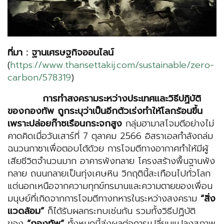
ที่มา : ฐานเศรษฐกิจออนไลน์
(
https://www.thansettakij.com/sustainable/zero-
carbon/578319
)
การทำ
สงครามระหว่างประเทศและวิธีปฏิบัติ
ของกองทัพ ถูกระบุว่าเป็นอีกตัวเร่งทำให้โลกร้อนขึ้น
เพราะปล่อยก๊าซเรือนกระจกสูง
กลุ่มฮามาสโจมตีอย่างไม่
คาดคิดเมื่อวันเสาร์ที่ 7 ตุลาคม 2566 อิสราเอลกำลังถล่ม
ฉนวนกาซาเพื่อตอบโต้ด้วย การโจมตีทางอากาศทำให้มีผู้
เสียชีวิตจำนวนมาก อาคารพังทลาย โครงสร้างพื้นฐานพัง
ทลาย ถนนกลายเป็นทุ่งเศษหิน วิกฤตินี้สะเทือนไปทั่วโลก
แต่นอกเหนือจากความทุกข์ทรมานและความตายของเพื่อน
มนุษย์ที่เกิดจากการโจมตีทางทหารในระหว่างสงคราม
“สิ่ง
แวดล้อม”
ก็ได้รับผลกระทบเช่นกัน รวมทั้งวิธีปฏิบัติ
ของ
“กองทัพ”
ทั้งหมดนี้ส่งผลต่อการเปลี่ยนแปลงสภาพ