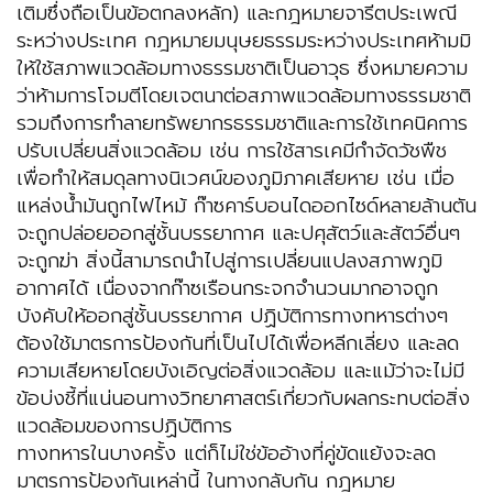
เติมซึ่งถือเป็นข้อตกลงหลัก) และกฎหมายจารีตประเพณี
ระหว่างประเทศ กฎหมายมนุษยธรรมระหว่างประเทศห้ามมิ
ให้ใช้สภาพแวดล้อมทางธรรมชาติเป็นอาวุธ ซึ่งหมายความ
ว่าห้ามการโจมตีโดยเจตนาต่อสภาพแวดล้อมทางธรรมชาติ
รวมถึงการทำลายทรัพยากรธรรมชาติและการใช้เทคนิคการ
ปรับเปลี่ยนสิ่งแวดล้อม เช่น การใช้สารเคมีกำจัดวัชพืช
เพื่อทำให้สมดุลทางนิเวศน์ของภูมิภาคเสียหาย เช่น เมื่อ
แหล่งน้ำมันถูกไฟไหม้ ก๊าซคาร์บอนไดออกไซด์หลายล้านตัน
จะถูกปล่อยออกสู่ชั้นบรรยากาศ และปศุสัตว์และสัตว์อื่นๆ
จะถูกฆ่า สิ่งนี้สามารถนำไปสู่การเปลี่ยนแปลงสภาพภูมิ
อากาศได้ เนื่องจากก๊าซเรือนกระจกจำนวนมากอาจถูก
บังคับให้ออกสู่ชั้นบรรยากาศ ปฏิบัติการทางทหารต่างๆ
ต้องใช้มาตรการป้องกันที่เป็นไปได้เพื่อหลีกเลี่ยง และลด
ความเสียหายโดยบังเอิญต่อสิ่งแวดล้อม และแม้ว่าจะไม่มี
ข้อบ่งชี้ที่แน่นอนทางวิทยาศาสตร์เกี่ยวกับผลกระทบต่อสิ่ง
แวดล้อมของการปฏิบัติการ
ทางทหารในบางครั้ง แต่ก็ไม่ใช่ข้ออ้างที่คู่ขัดแย้งจะลด
มาตรการป้องกันเหล่านี้ ในทางกลับกัน กฎหมาย