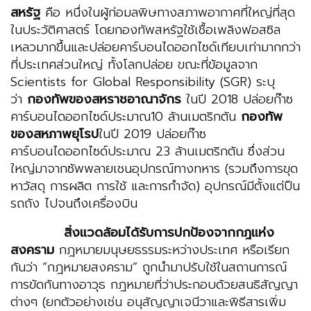
สหรัฐ
คือ หนึ่งในผู้ก่อมลพิษทางสภาพอากาศที่ใหญ่ที่สุด
ในประวัติศาสตร์ โดยกองทัพสหรัฐใช้เชื้อเพลิงฟอสซิล
เหลวมากขึ้นและปล่อยคาร์บอนไดออกไซด์เทียบเท่ามากกว่า
ที่ประเทศส่วนใหญ่ ทั้งโลกปล่อย ขณะที่ข้อมูลจาก
Scientists for Global Responsibility (SGR) ระบุ
ว่า
กองทัพของสหราชอาณาจักร
ในปี 2018 ปล่อยก๊าซ
คาร์บอนไดออกไซด์ประมาณ10 ล้านเมตริกตัน
กองทัพ
ของสหภาพยุโรป
ในปี 2019 ปล่อยก๊าซ
คาร์บอนไดออกไซด์ประมาณ 23 ล้านเมตริกตัน ซึ่งส่วน
ใหญ่มาจากซัพพลายเชนอุปกรณ์ทางทหาร (รวมถึงการขุด
หาวัสดุ การผลิต การใช้ และการกำจัด) อุปกรณ์มีตั้งแต่ปืน
รถถัง ไปจนถึงเครื่องบิน
สิ่งแวดล้อมได้รับการปกป้องจากกฎแห่ง
สงคราม
กฎหมายมนุษยธรรมระหว่างประเทศ หรือเรียก
กันว่า “กฎหมายสงคราม” ถูกนำมาปรับใช้ในสถานการณ์
การขัดกันทางอาวุธ กฎหมายที่ว่าประกอบด้วยสนธิสัญญา
ต่างๆ (ยกตัวอย่างเช่น อนุสัญญาเจนีวาและพิธีสารเพิ่ม