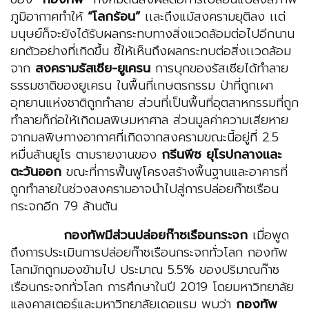
ภูมิอากาศทำให้
“โลกร้อน”
เเละถึงแม้สงครามยุติลง เเต่
มนุษย์ก็จะยังได้รับผลกระทบทางสิ่งแวดล้อมต่อไปอีกนาน
ยกตัวอย่างที่เกิดขึ้น ชี้ให้เห็นถึงผลกระทบต่อสิ่งเเวดล้อม
จาก
สงครามรัสเซีย-ยูเครน
การบุกของรัสเซียได้ทำลาย
ธรรมชาติของยูเครน ในพื้นที่เกษตรกรรม ป่าที่ถูกเผา
อุทยานแห่งชาติถูกทำลาย ส่วนที่เป็นพื้นที่อุตสาหกรรมที่ถูก
ทำลายก็ก่อให้เกิดมลพิษมหาศาล ส่วนมูลค่าความเสียหาย
จากมลพิษทางอากาศที่เกิดจากสงครามขณะนี้อยู่ที่ 2.5
หมื่นล้านยูโร ตามรายงานของ
กรีนพ
ีซ
ยุโรปกลางและ
ตะวันออก
ขณะที่การฟื้นฟูโครงสร้างพื้นฐานและอาคารที่
ถูกทำลายในช่วงสงครามอาจนำไปสู่การปล่อยก๊าซเรือน
กระจกอีก 79 ล้านตัน
กองทัพมีส่วนปล่อยก๊าซเรือนกระจก
เมื่อพูด
ถึงการประเมินการปล่อยก๊าซเรือนกระจกทั่วโลก กองทัพ
โลกมักถูกมองข้ามไป ประมาณ 5.5% ของปริมาณก๊าซ
เรือนกระจกทั่วโลก การศึกษาในปี 2019 โดยมหาวิทยาลัย
แลงคาสเตอร์และมหาวิทยาลัยเดอแรม พบว่า
กองทัพ