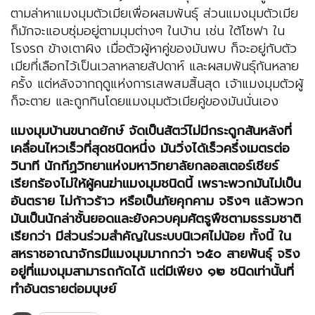
ตามล่าหาแมงมุมตัวเมียเพื่อผสมพันธุ์ ส่วนแมงมุมตัวเมีย
ก็มักจะแอบซุ่มอยู่ตามมุมต่างๆ ในบ้าน เช่น ใต้โซฟา ใน
โรงรถ ข้างเตาผิง เมื่อตัวผู้หาคู่ของมันพบ ก็จะอยู่กับตัว
เมียที่เลือกไว้เป็นเวลาหลายสัปดาห์ และผสมพันธุ์กันหลาย
ครั้ง แต่หลังจากฤดูแห่งการเสพสมสิ้นสุด เจ้าแมงมุมตัวผู้
ก็จะตาย และถูกกินโดยแมงมุมตัวเมียคู่ของมันนั่นเอง
แมงมุมบ้านขนาดยักษ์ จัดเป็นสัตว์ไม่มีกระดูกสันหลังที่
เคลื่อนไหวเร็วที่สุดชนิดหนึ่ง มันวิ่งได้เร็วครึ่งเมตรต่อ
วินาที นักกีฏวิทยาแห่งมหาวิทยาลัยกลอสเตอร์เชียร์
เรียกร้องไม่ให้ผู้คนฆ่าแมงมุมชนิดนี้ เพราะพวกมันไม่เป็น
อันตราย ไม่ก้าวร้าว หรือเป็นภัยคุกคาม จริงๆ แล้วพวก
มันเป็นนักล่าชั้นยอดและยังควบคุมศัตรูพืชตามธรรมชาติ
เรียกว่า มีส่วนร่วมสำคัญในระบบนิเวศไม่น้อย ทั้งนี้ ใน
สหราชอาณาจักรมีแมงมุมมากกว่า ๖๕๐ สายพันธุ์ จริง
อยู่ที่แมงมุมสามารถกัดได้ แต่มีเพียง ๑๒ ชนิดเท่านั้นที่
ทำอันตรายต่อมนุษย์