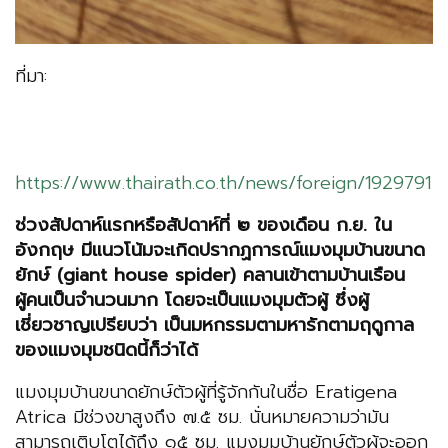
ที่มา:
https://www.thairath.co.th/news/foreign/1929791
ช่วงสัปดาห์แรกหรือสัปดาห์ที่ ๒ ของเดือน ก.ย. ใน
อังกฤษ มีแนวโน้มจะเกิดปรากฏการณ์แมงมุมบ้านขนาด
ยักษ์ (
giant house spider) คลานเข้าตามบ้านเรือน
ผู้คนเป็นจำนวนมาก โดยจะเป็นแมงมุมตัวผู้ ซึ่งผู้
เชี่ยวชาญเปรียบว่า เป็นมหกรรมตามหารักตามฤดูกาล
ของแมงมุมชนิดนี้ก็ว่าได้
แมงมุมบ้านขนาดยักษ์ตัวผู้ที่รู้จักกันในชื่อ Eratigena
Atrica มีช่วงขาสูงถึง ๗.๕ ซม. นั่นหมายความว่ามัน
สามารถเติบโตได้ถึง ๑๕ ซม. แมงมุมบ้านยักษ์ตัวผู้จะออก