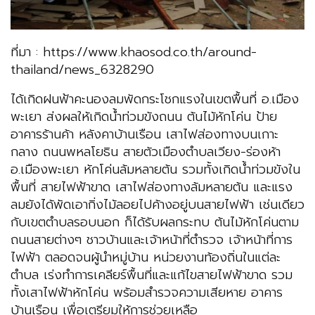
ที่มา : https://www.khaosod.co.th/around-
thailand/news_6328290
ได้เกิดฝนฟ้าคะนองลมพัดกระโชกแรงในเขตพื้นที่ อ.เมือง
พะเยา ส่งผลให้เกิดน้ำท่วมขังถนน ต้นไม้หักโค่น ป้าย
อาคารร้านค้า หลังคาบ้านเรือน เสาไฟส่องทางบนเกาะ
กลาง ถนนพหลโยธิน สายตัวเมืองตำบลเวียง-ร่องห้า
อ.เมืองพะเยา หักโค่นล้มหลายต้น รวมทั้งเกิดน้ำท่วมขังใน
พื้นที่ สายไฟฟ้าขาด เสาไฟส่องทางล้มหลายต้น และแรง
ลมยังได้พัดเอากิ่งไม้ลอยไปค้างอยู่บนสายไฟฟ้า เช่นเดียว
กับเขตตำบลรอบนอก ก็ได้รับผลกระทบ ต้นไม้หักโค่นตาม
ถนนสายต่างๆ ชาวบ้านและเจ้าหน้าที่ตำรวจ เจ้าหน้าที่การ
ไฟฟ้า ตลอดจนผู้นำหมู่บ้าน หน่วยงานท้องถิ่นในแต่ละ
ตำบล เร่งทำการเคลียร์พื้นที่และแก้ไขสายไฟฟ้าขาด รวม
ทั้งเสาไฟฟ้าหักโค่น พร้อมสำรวจความเสียหาย อาคาร
บ้านเรือน เพื่อเตรียมให้การช่วยเหลือ