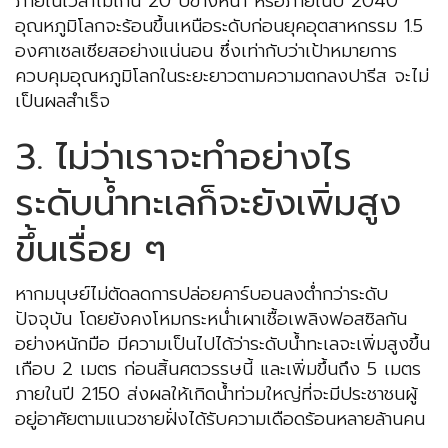
ภายในเวลาไม่เกิน 20 ปีข้างหน้า หรือภายในปี 2040
อุณหภูมิโลกจะร้อนขึ้นเหนือระดับก่อนยุคอุตสาหกรรม 1.5
องศาเซลเซียสอย่างแน่นอน ซึ่งเท่ากับว่าเป้าหมายการ
ควบคุมอุณหภูมิโลกในระยะยาวตามความตกลงปารีส จะไม่
เป็นผลสำเร็จ
3. ไม่ว่าเราจะทำอย่างไร
ระดับน้ำทะเลก็จะยังเพิ่มสูง
ขึ้นเรื่อย ๆ
หากมนุษย์ไม่ตัดลดการปล่อยคาร์บอนลงต่ำกว่าระดับ
ปัจจุบัน โดยยังคงโหมกระหน่ำเผาเชื้อเพลิงฟอสซิลกัน
อย่างหนักมือ มีความเป็นไปได้ว่าระดับน้ำทะเลจะเพิ่มสูงขึ้น
เกือบ 2 เมตร ก่อนสิ้นศตวรรษนี้ และเพิ่มขึ้นถึง 5 เมตร
ภายในปี 2150 ส่งผลให้เกิดน้ำท่วมใหญ่ที่จะมีประชาชนผู้
อยู่อาศัยตามแนวชายฝั่งได้รับความเดือดร้อนหลายล้านคน