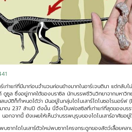
441
่าแก่ที่มีมาก่อนจำนวนค่อนข้างมากในอาร์เจนตินา แต่กลับไม่ค่
ดูซูล ซึ่งอยู่ภาคใต้ของบราซิล
นักบรรพชีวินวิทยาจากมหาวิท
ณสมบัติก็กำหนดได้ว่า มันอยู่ในกลุ่มไดโนเสาร์ไดโนซอโรมอร์ฟ 
มาณ 237 ล้านปี ดังนั้น นี่จึงเป็นฟอสซิลที่เก่าแก่ที่สุดของบ
นอกจากนี้ ยังเผยให้เห็นว่าบรรพบุรุษของไดโนเสาร์อาศัยอยู่ในอ
ซิลที่พบซากไดโนเสาร์ตัวใหม่พบซากโครงกระดูกของสัตว์เลื้อ