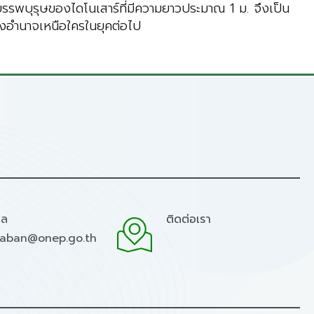
ว่าบรรพบุรุษของไดโนเสาร์ที่มีความยาวประมาณ 1 ม. จึงเป็น
องอำนาจเหนือใครในยุคต่อไป
มล
ติดต่อเรา
raban@onep.go.th