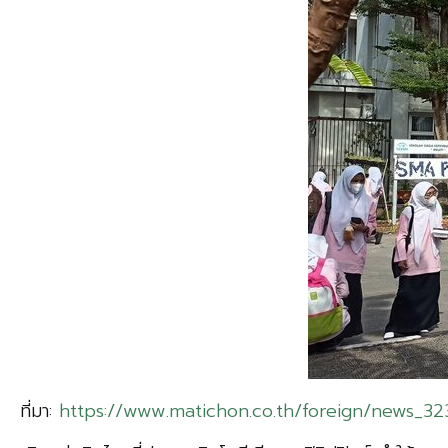
ที่มา:
https://www.matichon.co.th/foreign/news_32