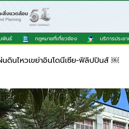
มพันธ์
กฎหมายที่เกี่ยวข้อง
บริการประชา
นดินไหวเขย่าอินโดนีเซีย-ฟิลิปปินส์ ￼