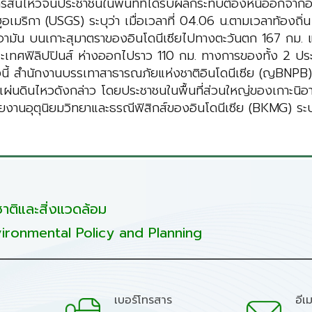
าคารสั่นไหวจนประชาชนในพื้นที่ที่ได้รับผลกระทบต้องหนีออกจา
ฐอเมริกา (USGS) ระบุว่า เมื่อเวลาที่ 04.06 น.ตามเวลาท้องถิ
อามัน บนเกาะสุมาตราของอินโดนีเซียไปทางตะวันตก 167 กม. และ
ะเทศฟิลิปปินส์ ห่างออกไปราว 110 กม. ทางการของทั้ง 2 ประ
แห่งนี้ สำนักงานบรรเทาสาธารณภัยแห่งชาติอินโดนีเซีย (ญBNPB
ุแผ่นดินไหวดังกล่าว โดยประชาชนในพื้นที่ส่วนใหญ่ของเกาะนิอ
่วยงานอุตุนิยมวิทยาและธรณีฟิสิกส์ของอินโดนีเซีย (BKMG) ระ
ติและสิ่งแวดล้อม
ironmental Policy and Planning
เบอร์โทรสาร
อีเ