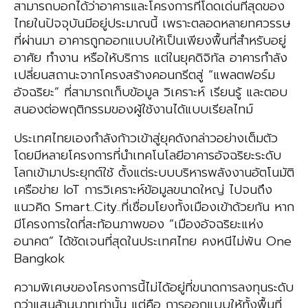
สามารถบอกได้ว่าอาคารและโครงการที่โดดเด่นที่สุดของ
ไทยในปัจจุบันมีอยู่ประมาณนี้ เพราะตลอดหลายทศวรรษ
ที่ผ่านมา อาคารถูกออกแบบให้เป็นเพียงพื้นที่สำหรับอยู่
อาศัย ทำงาน หรือให้บริการ แต่ในยุคดิจิทัล อาคารกำลัง
เปลี่ยนสถานะจากโครงสร้างคอนกรีตสู่ “แพลตฟอร์ม
อัจฉริยะ” ที่สามารถเก็บข้อมูล วิเคราะห์ เรียนรู้ และตอบ
สนองต่อพฤติกรรมของผู้ใช้งานได้แบบเรียลไทม์
ประเทศไทยเองกำลังก้าวเข้าสู่ยุคดังกล่าวอย่างเต็มตัว
โดยมีหลายโครงการที่นำเทคโนโลยีอาคารอัจฉริยะระดับ
โลกเข้ามาประยุกต์ใช้ ตั้งแต่ระบบบริหารพลังงานอัตโนมัติ
เครือข่าย IoT การวิเคราะห์ข้อมูลขนาดใหญ่ ไปจนถึง
แนวคิด Smart..City..ที่เชื่อมโยงทั้งเมืองเข้าด้วยกัน หาก
มีโครงการใดที่สะท้อนภาพของ “เมืองอัจฉริยะแห่ง
อนาคต” ได้ชัดเจนที่สุดในประเทศไทย คงหนีไม่พ้น One
Bangkok
ความพิเศษของโครงการนี้ไม่ได้อยู่ที่ขนาดการลงทุนระดับ
กว่าแสนล้านบาทเท่านั้น แต่คือ การออกแบบให้ทั้งพื้นที่