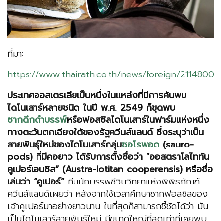
ที่มา:
https://www.thairath.co.th/news/foreign/2114800
ประเทศออสเตรเลียเป็นหนึ่งในแหล่งที่มีการค้นพบ
ไดโนเสาร์หลายชนิด ในปี พ.ศ.
2549 ก็ขุดพบ
ซากดึกดำบรรพ์
หรือฟอสซิลไดโนเสาร์ในฟาร์มแห่งหนึ่ง
ทางตะวันตกเฉียงใต้ของรัฐควีนส์แลนด์ ซึ่งระบุว่าเป็น
สายพันธุ์ใหม่ของไดโนเสาร์กลุ่ม
ซอโรพอด
(sauro-
pods) ที่มีคอยาว ได้รับการตั้งชื่อว่า “ออสตราโลไททัน
คูเปอร์เอนซิส” (Austra-lotitan cooperensis) หรือชื่อ
เล่นว่า “คูเปอร์”
ทีมนักบรรพชีวินวิทยาแห่งพิพิธภัณฑ์
ควีนส์แลนด์เผยว่า หลังจากใช้เวลาศึกษาซากฟอสซิลของ
เจ้าคูเปอร์มาอย่างยาวนาน ในที่สุดก็สามารถชี้ชัดได้ว่า มัน
เป็นไดโนเสาร์สายพันธุ์ใหม่ มีขนาดใหญ่ที่สุดเท่าที่เคยพบ