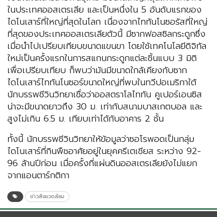
ในประเทศออสเตรเลีย และเป็นหนึ่งใน 5 อันดับแรกของ
ไดโนเสาร์ที่ใหญ่ที่สุดในโลก เนื่องจากไททันโนซอรัสที่ใหญ่
ที่สุดของประเทศออสเตรเลียตัวนี้ มีซากฟอสซิลกระดูกซึ่ง
เมื่อนำไปเปรียบเทียบขนาดแขนขา โดยใช้เทคโนโลยีดิจิทัล
ใหม่เป็นครั้งแรกในการสแกนกระดูกแต่ละชิ้นแบบ 3 มิติ
เพื่อเปรียบเทียบ ก็พบว่ามันมีขนาดใกล้เคียงกับซาก
ไดโนเสาร์ไททันโนซอร์ขนาดใหญ่ที่พบในทวีปอเมริกาใต้
นักบรรพชีวินวิทยาเชื่อว่าออสตราโลไททัน คูเปอร์เอนซิส
น่าจะมีขนาดยาวถึง 30 ม. เท่ากับสนามบาสเกตบอล และ
สูงไม่เกิน 6.5 ม. เทียบเท่าได้กับอาคาร 2 ชั้น
ทั้งนี้ นักบรรพชีวินวิทยาให้ข้อมูลว่าซอโรพอดเป็นกลุ่ม
ไดโนเสาร์ที่กินพืชอาศัยอยู่ในยุคครีเตเชียส ระหว่าง 92-
96 ล้านปีก่อน เมื่อครั้งที่แผ่นดินออสเตรเลียยังไม่แยก
จากแอนตาร์กติกา
ข่าวสิ่งแวดล้อม