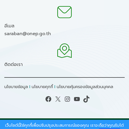
อีเมล
saraban@onep.go.th
ติดต่อเรา
นโยบายข้อมูล
I
นโยบายคุกกี้
I
นโยบายคุ้มครองข้อมูลส่วนบุคคล
Facebook
X
Instagram
YouTube
TikTok
เว็บไซต์นี้ใช้คุกกี้เพื่อปรับปรุงประสบการณ์ของคุณ เราจะถือว่าคุณรับได้
สงวนลิขสิทธิ์ © 2026 - สำนักงานนโยบายและแผน