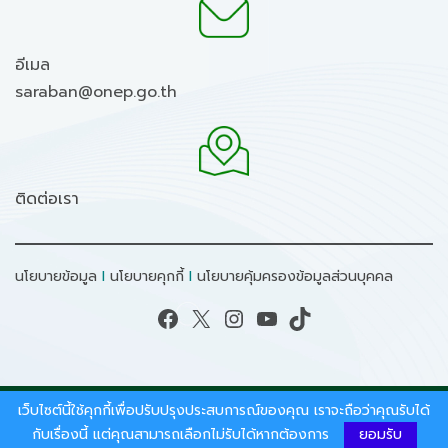
อีเมล
saraban@onep.go.th
ติดต่อเรา
นโยบายข้อมูล
I
นโยบายคุกกี้
I
นโยบายคุ้มครองข้อมูลส่วนบุคคล
Facebook
X
Instagram
YouTube
TikTok
เว็บไซต์นี้ใช้คุกกี้เพื่อปรับปรุงประสบการณ์ของคุณ เราจะถือว่าคุณรับได้
สงวนลิขสิทธิ์ © 2026 - สำนักงานนโยบายและแผน
ทรัพยากรธรรมชาติและสิ่งแวดล้อม.
กับเรื่องนี้ แต่คุณสามารถเลือกไม่รับได้หากต้องการ
ยอมรับ