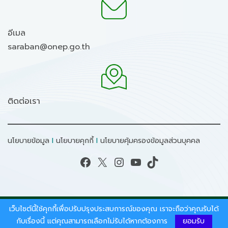
อีเมล
saraban@onep.go.th
ติดต่อเรา
นโยบายข้อมูล
I
นโยบายคุกกี้
I
นโยบายคุ้มครองข้อมูลส่วนบุคคล
Facebook
X
Instagram
YouTube
TikTok
เว็บไซต์นี้ใช้คุกกี้เพื่อปรับปรุงประสบการณ์ของคุณ เราจะถือว่าคุณรับได้
สงวนลิขสิทธิ์ © 2026 - สำนักงานนโยบายและแผน
ทรัพยากรธรรมชาติและสิ่งแวดล้อม.
กับเรื่องนี้ แต่คุณสามารถเลือกไม่รับได้หากต้องการ
ยอมรับ