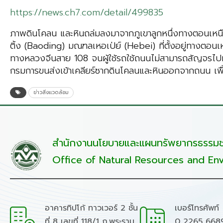
https://news.ch7.com/detail/499835
ภาพดินโคลน และหินถล่มลงมาจากภูเขาลูกหนึ่งทางตอนเหนือข
ติ้ง (Baoding) มณฑลเหอเป่ย์ (Hebei) ที่ตั้งอยู่ทางตอนเ
ทางหลวงจีนสาย 108 จนผู้ใช้รถใช้ถนนไม่สามารถสัญจรไปมาบนเส้
กรมการขนส่งเข้าเคลียร์ซากดินโคลนและหินออกจากถนน เพื
ข่าวสิ่งแวดล้อม
สำนักงานนโยบายและแผนทรัพยากรธรรมชา
Office of Natural Resources and Env
อาคารทิปโก้ ทาวเวอร์ 2 ชั้น
เบอร์โทรศัพท์
ที่ 8 เลขที่ 118/1 ถ.พระราม
0 2265 668