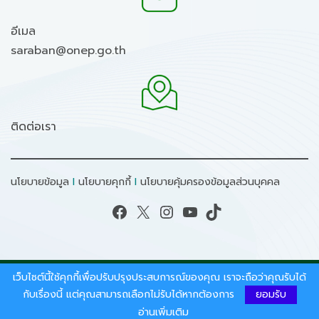
อีเมล
saraban@onep.go.th
ติดต่อเรา
นโยบายข้อมูล
I
นโยบายคุกกี้
I
นโยบายคุ้มครองข้อมูลส่วนบุคคล
Facebook
X
Instagram
YouTube
TikTok
เว็บไซต์นี้ใช้คุกกี้เพื่อปรับปรุงประสบการณ์ของคุณ เราจะถือว่าคุณรับได้
สงวนลิขสิทธิ์ © 2026 - สำนักงานนโยบายและแผน
ทรัพยากรธรรมชาติและสิ่งแวดล้อม.
กับเรื่องนี้ แต่คุณสามารถเลือกไม่รับได้หากต้องการ
ยอมรับ
อ่านเพิ่มเติม