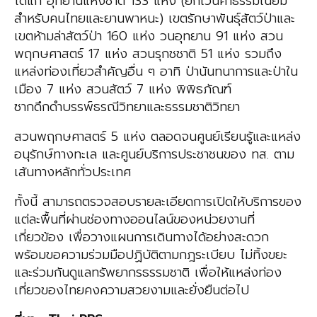
ได้แก่ อุทยานแห่งชาติ 133 แห่ง (ยกเว้นค่าธรรมเนียม
สำหรับคนไทยและยานพาหนะ) เขตรักษาพันธุ์สัตว์ป่าและ
เขตห้ามล่าสัตว์ป่า 160 แห่ง วนอุทยาน 91 แห่ง สวน
พฤกษศาสตร์ 17 แห่ง สวนรุกชชาติ 51 แห่ง รวมถึง
แหล่งท่องเที่ยวสำคัญอื่น ๆ อาทิ ป่านันทนาการและป่าใน
เมือง 7 แห่ง สวนสัตว์ 7 แห่ง พิพิธภัณฑ์
ซากดึกดำบรรพ์ธรณีวิทยาและธรรมชาติวิทยา
สวนพฤกษศาสตร์ 5 แห่ง ตลอดจนศูนย์เรียนรู้และแหล่ง
อนุรักษ์ทางทะเล และศูนย์บริการประชาชนของ ทส. ตาม
เส้นทางหลักทั่วประเทศ
ทั้งนี้ สามารถตรวจสอบรายละเอียดการเปิดให้บริการของ
แต่ละพื้นที่ผ่านช่องทางออนไลน์ของหน่วยงานที่
เกี่ยวข้อง เพื่อวางแผนการเดินทางได้อย่างสะดวก
พร้อมขอความร่วมมือปฏิบัติตามกฎระเบียบ ไม่ทิ้งขยะ
และร่วมกันดูแลทรัพยากรธรรมชาติ เพื่อให้แหล่งท่อง
เที่ยวของไทยคงความสวยงามและยั่งยืนต่อไป