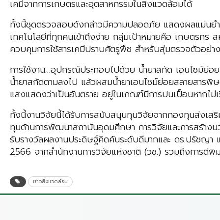
เคมีจากการเกษตรและอุตสาหกรรมในสิ่งแวดล้อมได้
ทั้งนี้ชุดตรวจสอบดังกล่าวมีความปลอดภัย แสดงผลแม่นยำ 
เทคโนโลยีที่ทุกคนเข้าถึงง่าย กลุ่มเป้าหมายคือ เกษตรกร
ควบคุมการใช้สารเคมีปราบศัตรูพืช สำหรับสุ่มตรวจตัวอย่าง
การใช้งาน…อุปกรณ์ประกอบไปด้วย น้ำยาสกัด เอนไซม์ย่อยสลา
น้ำยาสกัดตามลงไป แล้วผสมน้ำยาเอนไซม์ย่อยสลายสารพิษตาม
แสงแสดงว่าเป็นอันตราย อยู่ในเกณฑ์มีการปนเปื้อนหากไม
ทั้งนี้งานวิจัยนี้ได้รับการสนับสนุนทุนวิจัยจากกองทุนส่ง
ทุนด้านการพัฒนาสถาบันอุดมศึกษา การวิจัยและการสร้างนว
รับรางวัลผลงานประดิษฐ์คิดค้นระดับดีมากและ ดร.ปรัชญา 
2566 จากสำนักงานการวิจัยแห่งชาติ (วช.) รวมถึงการตีพิมพ
ข่าวสิ่งแวดล้อม