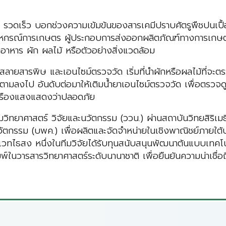
รวดเร็ว บอกช่วงความเข้มข้นของสารเคมีปราบศัตรูพืชปนเปื้อ
 สหกรณ์การเกษตร ผู้ประกอบการส่งออกผลิตภัณฑ์ทางการเกษตร 
อาหาร ผัก ผลไม้ หรือตัวอย่างสิ่งแวดล้อม
ยสารพิษ และเอนไซม์ตรวจวัด เริ่มที่นำผักหรือผลไม้ที่จะตรวจว
ลงไป อันดับต่อมาให้เติมน้ำยาเอนไซม์ตรวจวัด เพื่อตรวจดูแส
่เรืองแสงแสดงว่าปลอดภัย
เสริมวิทยาศาสตร์ วิจัยและนวัตกรรม (ววน.) ผ่านสถาบันวิทยสิร
ัตกรรม (บพค.) เพื่อผลิตและจัดจำหน่ายในเชิงพาณิชย์ภายใต้
แวทไธสง หนึ่งในทีมวิจัยได้รับทุนสนับสนุนพัฒนาต้นแบบเทคโ
์ในวารสารวิทยาศาสตร์ระดับนานาชาติ เพื่อยืนยันความน่าเชื่อ