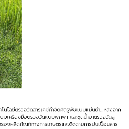
เทคโนโลยีตรวจวัดสารเคมีกำจัดศัตรูพืชแบบแม่นยำ…หลังจาก
แบบเครื่องมือตรวจวัดแบบพกพา และชุดน้ำยาตรวจวัดลู
อคัดกรองผลิตภัณฑ์ทางการเกษตรและติดตามการปนเปื้อนสาร