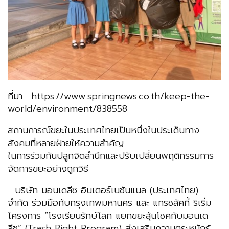
ที่มา : https://www.springnews.co.th/keep-the-
world/environment/838558
สถานการณ์ขยะในประเทศไทยเป็นหนึ่งในประเด็นทาง
สังคมที่หลายฝ่ายให้ความสำคัญ
ในการร่วมกันปลูกจิตสำนึกและปรับเปลี่ยนพฤติกรรมการ
จัดการขยะอย่างถูกวิธี
บริษัท มอนเดลีซ อินเตอร์เนชันแนล (ประเทศไทย)
จำกัด ร่วมมือกับกรุงเทพมหานคร และ แทรชลัคกี้ ริเริ่ม
โครงการ “โรงเรียนรักษ์โลก แยกขยะลุ้นโชคกับมอนเด
ลีซ” (Trash Right Program) ส่งเสริมความตระหนักรู้