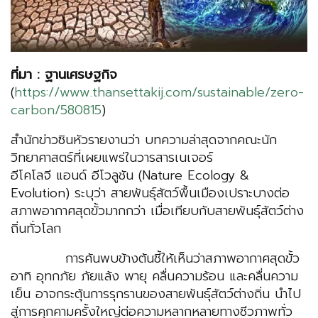
ที่มา : ฐานเศรษฐกิจ
(
https://www.thansettakij.com/sustainable/zero-
carbon/580815
)
สำนักข่าวซินหัวรายงานว่า บทความล่าสุดจากคณะนัก
วิทยาศาสตร์ที่เผยแพร่ในวารสารเนเจอร์
อีโคโลจี แอนด์ อีโวลูชัน (Nature Ecology &
Evolution) ระบุว่า สายพันธุ์สัตว์พื้นเมืองเปราะบางต่อ
สภาพอากาศสุดขั้วมากกว่า เมื่อเทียบกับสายพันธุ์สัตว์ต่าง
ถิ่นทั่วโลก
การค้นพบข้างต้นชี้ให้เห็นว่าสภาพอากาศสุดขั้ว
อาทิ อุทกภัย ภัยแล้ง พายุ คลื่นความร้อน และคลื่นความ
เย็น อาจกระตุ้นการรุกรานของสายพันธุ์สัตว์ต่างถิ่น นำไป
สู่การคุกคามครั้งใหญ่ต่อความหลากหลายทางชีวภาพทั่ว