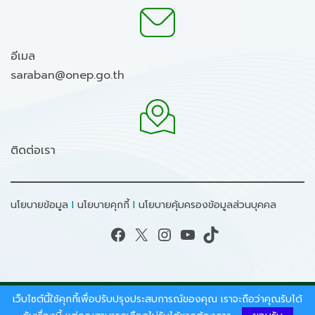
อีเมล
saraban@onep.go.th
ติดต่อเรา
นโยบายข้อมูล
I
นโยบายคุกกี้
I
นโยบายคุ้มครองข้อมูลส่วนบุคคล
Facebook
X
Instagram
YouTube
TikTok
เว็บไซต์นี้ใช้คุกกี้เพื่อปรับปรุงประสบการณ์ของคุณ เราจะถือว่าคุณรับได้
สงวนลิขสิทธิ์ © 2026 - สำนักงานนโยบายและแผน