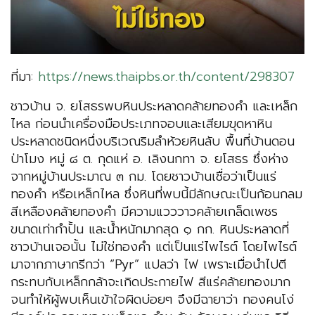
ที่มา:
https://news.thaipbs.or.th/content/298307
ชาวบ้าน จ. ยโสธรพบหินประหลาดคล้ายทองคำ และเหล็ก
ไหล ก่อนนำเครื่องมือประเภทจอบและเสียมขุดหาหิน
ประหลาดชนิดหนึ่งบริเวณริมลำห้วยหินลับ พื้นที่บ้านดอน
ป่าโมง หมู่ ๘ ต. กุดแห่ อ. เลิงนกทา จ. ยโสธร ซึ่งห่าง
จากหมู่บ้านประมาณ ๓ กม. โดยชาวบ้านเชื่อว่าเป็นแร่
ทองคำ หรือเหล็กไหล ซึ่งหินที่พบนี้มีลักษณะเป็นก้อนกลม
สีเหลืองคล้ายทองคำ มีความแวววาวคล้ายเกล็ดเพชร
ขนาดเท่ากำปั้น และน้ำหนักมากสุด ๑ กก. หินประหลาดที่
ชาวบ้านเจอนั้น ไม่ใช่ทองคำ แต่เป็นแร่ไพไรต์ โดยไพไรต์
มาจากภาษากรีกว่า “Pyr” แปลว่า ไฟ เพราะเมื่อนำไปตี
กระทบกับเหล็กกล้าจะเกิดประกายไฟ สีแร่คล้ายทองมาก
จนทำให้ผู้พบเห็นเข้าใจผิดบ่อยๆ จึงมีฉายาว่า ทองคนโง่