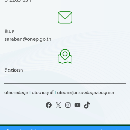
0 2265 6511
อีเมล
saraban@onep.go.th
ติดต่อเรา
นโยบายข้อมูล
I
นโยบายคุกกี้
I
นโยบายคุ้มครองข้อมูลส่วนบุคคล
Facebook
X
Instagram
YouTube
TikTok