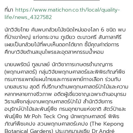
ที่มา
https://www.matichon.co.th/local/quality-
life/news_4327582
นักวิจัยไทย ค้นพบกล้วยไม้ชนิดใหม่ของโลก 6 ชนิด พบ
ที่ป่าเขาใหญ่ แก่งกระจาน ภูเขียว ตะนาวศรี สันกาลาคีรี
เผยเป็นกล้วยไม้ที่พบเห็นดอกได้ยาก ชี้มีคุณค่าต่อการ
ศึกษาวิจัยด้านสมุนไพรและอุตสาหกรรมน้ำหอม
นายนพรัตน์ ทูลมาลย์ นักวิชาการเกษตรชำนาญการ
(พฤกษศาสตร์) กลุ่มวิจัยพฤกษศาสตร์และพิพิธภัณฑ์พืช
กรมการแพทย์แผนไทยและการแพทย์ทางเลือก ร่วมกับ
นายสมราน สุดดี ที่ปรึกษาด้านพฤกษศาสตร์ป่าไม้และความ
หลากหลายทางชีวภาพ อดีตผู้เชี่ยวชาญเฉพาะด้านอนุกรม
วิธานพืชกลุ่มงานพฤกษศาสตร์ป่าไม้ สำนักวิจัยการ
อนุรักษ์ป่าไม้และพันธุ์พืช กรมอุทยานแห่งชาติ สัตว์ป่าและ
พันธุ์พืช Mr.Poh Teck Ong นักพฤกษศาสตร์ พิพิธ
ภัณฑ์พืชเคปง สวนพฤกษศาสตร์เคปง (The Kepong
Botanical Gardens) ประเทศมาเลเซีย Dr.André