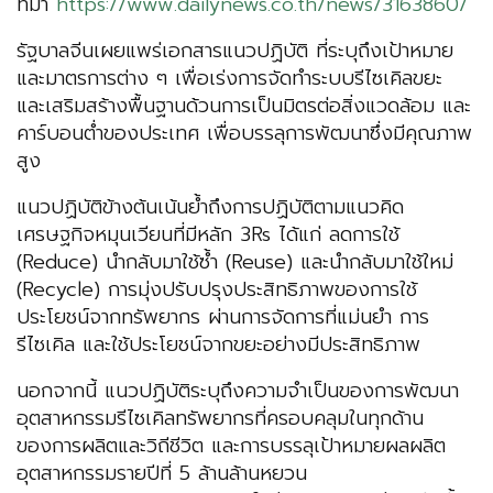
ที่มา
https://www.dailynews.co.th/news/3163860/
รัฐบาลจีนเผยแพร่เอกสารแนวปฏิบัติ ที่ระบุถึงเป้าหมาย
และมาตรการต่าง ๆ เพื่อเร่งการจัดทำระบบรีไซเคิลขยะ
และเสริมสร้างพื้นฐานด้วนการเป็นมิตรต่อสิ่งแวดล้อม และ
คาร์บอนต่ำของประเทศ เพื่อบรรลุการพัฒนาซึ่งมีคุณภาพ
สูง
แนวปฏิบัติข้างต้นเน้นย้ำถึงการปฏิบัติตามแนวคิด
เศรษฐกิจหมุนเวียนที่มีหลัก 3Rs ได้แก่ ลดการใช้
(Reduce) นำกลับมาใช้ซ้ำ (Reuse) และนำกลับมาใช้ใหม่
(Recycle) การมุ่งปรับปรุงประสิทธิภาพของการใช้
ประโยชน์จากทรัพยากร ผ่านการจัดการที่แม่นยำ การ
รีไซเคิล และใช้ประโยชน์จากขยะอย่างมีประสิทธิภาพ
นอกจากนี้ แนวปฏิบัติระบุถึงความจำเป็นของการพัฒนา
อุตสาหกรรมรีไซเคิลทรัพยากรที่ครอบคลุมในทุกด้าน
ของการผลิตและวิถีชีวิต และการบรรลุเป้าหมายผลผลิต
อุตสาหกรรมรายปีที่ 5 ล้านล้านหยวน