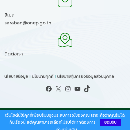
อีเมล
saraban@onep.go.th
ติดต่อเรา
นโยบายข้อมูล
I
นโยบายคุกกี้
I
นโยบายคุ้มครองข้อมูลส่วนบุคคล
Facebook
X
Instagram
YouTube
TikTok
เว็บไซต์นี้ใช้คุกกี้เพื่อปรับปรุงประสบการณ์ของคุณ เราจะถือว่าคุณรับได้
สงวนลิขสิทธิ์ © 2026 - สำนักงานนโยบายและแผน
ทรัพยากรธรรมชาติและสิ่งแวดล้อม.
กับเรื่องนี้ แต่คุณสามารถเลือกไม่รับได้หากต้องการ
ยอมรับ
อ่านเพิ่มเติม