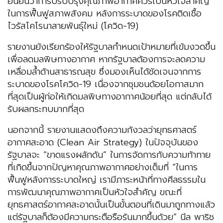
ยืนยันว่าการปรับปรุงคุณภาพอากาศควรเป็นหัวใจสำคัญ
ในการฟื้นฟูสภาพสังคม หลังการระบาดของโรคติดเชื้อ
ไวรัสโคโรนาสายพันธุ์ใหม่ (โควิด-19)
รายงานยังเรียกร้องให้รัฐบาลกำหนดเป้าหมายที่เข้มงวดขึ้น
เพื่อลดมลพิษทางอากาศ หากรัฐบาลต้องการจะลดความ
เหลื่อมล้ำด้านสาธารณสุข ซึ่งมองเห็นได้ชัดเจนจากการ
ระบาดของโรคโควิด-19 เนื่องจากชุมชนด้อยโอกาสมาก
ที่สุดเป็นผู้ก่อให้เกิดมลพิษทางอากาศน้อยที่สุด แต่กลับได้
รับผลกระทบมากที่สุด
นอกจากนี้ รายงานแสดงถึงความกังวลว่ายุทธศาสตร์
อากาศสะอาด (Clean Air Strategy) ในปัจจุบันของ
รัฐบาลจะ “ขาดแรงผลักดัน” ในการจัดการกับความท้าทาย
ที่เกิดขึ้นจากปัญหาคุณภาพอากาศอย่างเต็มที่ “ในการ
ฟื้นฟูหลังการระบาดใหญ่ เรามีภาระหน้าที่ทางศีลธรรมใน
การพัฒนาคุณภาพอากาศเป็นหัวใจสำคัญ ขณะที่
ยุทธศาสตร์อากาศสะอาดนั้นเป็นขั้นตอนที่เดินมาถูกทางแล้ว
แต่รัฐบาลก็ต้องมีความกระตือรือร้นมากขึ้นด้วย” นีล พาริช