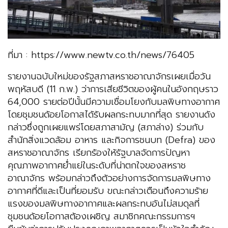
ที่มา : https://www.newtv.co.th/news/76405
รายงานฉบับใหม่ของรัฐสภาสหราชอาณาจักรเผยเมื่อวัน
พฤหัสบดี (11 ก.พ.) ว่าการเสียชีวิตของผู้คนในอังกฤษราว
64,000 รายต่อปีนั้นมีความเชื่อมโยงกับมลพิษทางอากาศ
โดยชุมชนด้อยโอกาสได้รับผลกระทบมากที่สุด รายงานดัง
กล่าวซึ่งถูกเผยแพร่โดยสภาสามัญ (สภาล่าง) ร่วมกับ
สำนักสิ่งแวดล้อม อาหาร และกิจการชนบท (Defra) ของ
สหราชอาณาจักร เรียกร้องให้รัฐบาลจัดการปัญหา
คุณภาพอากาศย่ำแย่ในระดับที่น่าตกใจของสหราช
อาณาจักร พร้อมกล่าวถึงตัวอย่างการจัดการมลพิษทาง
อากาศที่ดีและเป็นที่ยอมรับ ขณะกล่าวเตือนถึงความร้าย
แรงของมลพิษทางอากาศและผลกระทบอันไม่สมดุลที่
ชุมชนด้อยโอกาสต้องเผชิญ สมาชิกคณะกรรมการฯ