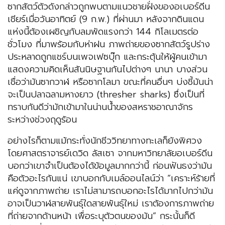
ซากสัตว์ตัวดังกล่าวถูกพบตามแนวชายฝั่งของอเบอร์ดีน
เชียร์เมื่อวันอาทิตย์ (9 ก.พ.) ที่ผ่านมา หลังจากดินแดน
แห่งนี้ต้องเผชิญกับลมพัดแรงกว่า 144 กิโลเมตรต่อ
ชั่วโมง ที่มาพร้อมกับห่าฝน ภาพถ่ายของซากสัตว์รูปร่าง
ประหลาดถูกแชร์บนเพจเฟซบุ๊ก และกระตุ้นให้ผู้คนเข้ามา
แสดงความคิดเห็นสันนิษฐานกันไปต่างๆ นานา บางส่วน
เชื่อว่ามันซากวาฬ หรือซากโลมา ขณะที่คนอื่นๆ บ่งชี้มันน่า
จะเป็นปลาฉลามหางยาว (thresher sharks) ซึ่งเป็นที่
ทราบกันดีว่ามักเข้ามาในน่านน้ำของสหราชอาณาจักร
ระหว่างช่วงฤดูร้อน
อย่างไรก็ตามแม้กระทั่งนักชีววิทยาทางทะเลก็ยังพิศวง
โดยศาสตราจารย์เดวิด ลัสเซา จากมหาวิทยาลัยอเบอร์ดีน
บอกว่าเขาจำเป็นต้องได้ข้อมูลมากกว่านี้ ก่อนฟันธงว่ามัน
คือตัวอะไรกันแน่ เขาบอกกับเมล์ออนไลน์ว่า “เคราะห์ร้ายที่
แค่ดูจากภาพถ่าย เราไม่สามารถบอกอะไรได้มากไปกว่ามัน
อาจเป็นวาฬสายพันธุ์ใดสายพันธุ์ใหม่ เราต้องการภาพถ่าย
ที่ถ่ายจากด้านหน้า เพื่อระบุตัวตนของมัน” กระนั้นก็ดี