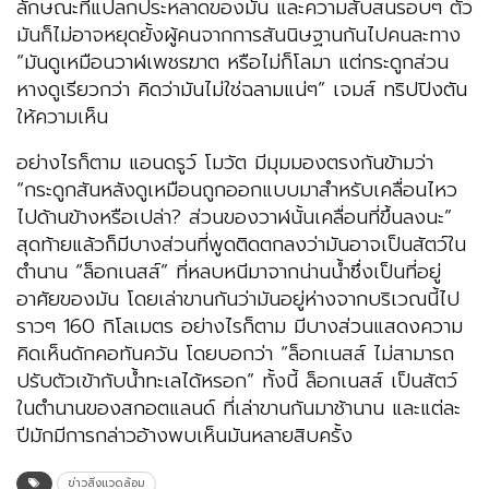
ลักษณะที่แปลกประหลาดของมัน และความสับสนรอบๆ ตัว
มันก็ไม่อาจหยุดยั้งผู้คนจากการสันนิษฐานกันไปคนละทาง
“มันดูเหมือนวาฬเพชรฆาต หรือไม่ก็โลมา แต่กระดูกส่วน
หางดูเรียวกว่า คิดว่ามันไม่ใช่ฉลามแน่ๆ” เจมส์ ทริปปิงตัน
ให้ความเห็น
อย่างไรก็ตาม แอนดรูว์ โมวัต มีมุมมองตรงกันข้ามว่า
“กระดูกสันหลังดูเหมือนถูกออกแบบมาสำหรับเคลื่อนไหว
ไปด้านข้างหรือเปล่า? ส่วนของวาฬนั้นเคลื่อนที่ขึ้นลงนะ”
สุดท้ายแล้วก็มีบางส่วนที่พูดติดตกลงว่ามันอาจเป็นสัตว์ใน
ตำนาน “ล็อกเนสส์” ที่หลบหนีมาจากน่านน้ำซึ่งเป็นที่อยู่
อาศัยของมัน โดยเล่าขานกันว่ามันอยู่ห่างจากบริเวณนี้ไป
ราวๆ 160 กิโลเมตร อย่างไรก็ตาม มีบางส่วนแสดงความ
คิดเห็นดักคอทันควัน โดยบอกว่า “ล็อกเนสส์ ไม่สามารถ
ปรับตัวเข้ากับน้ำทะเลได้หรอก” ทั้งนี้ ล็อกเนสส์ เป็นสัตว์
ในตำนานของสกอตแลนด์ ที่เล่าขานกันมาช้านาน และแต่ละ
ปีมักมีการกล่าวอ้างพบเห็นมันหลายสิบครั้ง
ข่าวสิ่งแวดล้อม