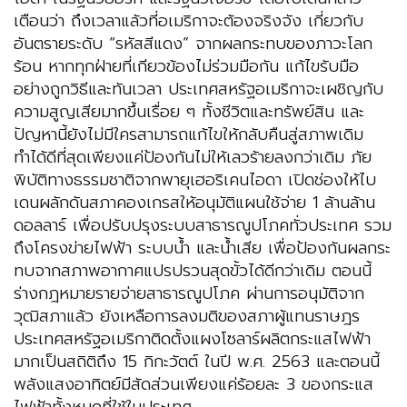
เตือนว่า ถึงเวลาแล้วที่อเมริกาจะต้องจริงจัง เกี่ยวกับ
อันตรายระดับ “รหัสสีแดง” จากผลกระทบของภาวะโลก
ร้อน หากทุกฝ่ายที่เกียวข้องไม่ร่วมมือกัน แก้ไขรับมือ
อย่างถูกวิธีและทันเวลา ประเทศสหรัฐอเมริกาจะเผชิญกับ
ความสูญเสียมากขึ้นเรื่อย ๆ ทั้งชีวิตและทรัพย์สิน และ
ปัญหานี้ยังไม่มีใครสามารถแก้ไขให้กลับคืนสู่สภาพเดิม
ทำได้ดีที่สุดเพียงแค่ป้องกันไม่ให้เลวร้ายลงกว่าเดิม ภัย
พิบัติทางธรรมชาติจากพายุเฮอริเคนไอดา เปิดช่องให้ไบ
เดนผลักดันสภาคองเกรสให้อนุมัติแผนใช้จ่าย 1 ล้านล้าน
ดอลลาร์ เพื่อปรับปรุงระบบสาธารณูปโภคทั่วประเทศ รวม
ถึงโครงข่ายไฟฟ้า ระบบน้ำ และน้ำเสีย เพื่อป้องกันผลกระ
ทบจากสภาพอากาศแปรปรวนสุดขั้วได้ดีกว่าเดิม ตอนนี้
ร่างกฎหมายรายจ่ายสาธารณูปโภค ผ่านการอนุมัติจาก
วุฒิสภาแล้ว ยังเหลือการลงมติของสภาผู้แทนราษฎร
ประเทศสหรัฐอเมริกาติดตั้งแผงโซลาร์ผลิตกระแสไฟฟ้า
มากเป็นสถิติถึง 15 กิกะวัตต์ ในปี พ.ศ. 2563 และตอนนี้
พลังแสงอาทิตย์มีสัดส่วนเพียงแค่ร้อยละ 3 ของกระแส