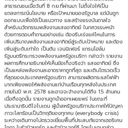
สาธารณชนเมื่อวันที่ 8 ก.ย.ที่ผ่านมา ไม่ตั้งใจให้เป็น
แถลงการณ์นโยบาย หรือเป้าหมายของรัฐบาล แต่มันถูก
ออกแบบเพื่อใช้เป็นแนวทาง และสร้างแรงบันดาลใจ
สำหรับนวัตกรรมพลังงานแสงอาทิตย์ ในทศวรรษหน้า
ด้วยการตอบคำถามอย่างเช่น ต้องรีบเร่งแค่ไหนในการ
เพิ่มปริมาณพลังงานแสงอาทิตย์สู่ระดับเป้าหมาย และต้อง
เพิ่มสู่ระดับเท่าใด เป็นต้น เจนนิเฟอร์ แกรนโฮล์ม
รัฐมนตรีกระทรวงพลังงานสหรัฐอเมริกา กล่าวว่า รายงาน
ผลการศึกษาอธิบายให้เห็นข้อเท็จจริงว่า แสงอาทิตย์ ซึ่ง
เป็นแหล่งพลังงานสะอาดราคาถูกที่สุด และเติบโตรวดเร็ว
ที่สุดของประเทศสหรัฐอเมริกา สามารถผลิตกระแสไฟฟ้า
มากเพียงพอให้พลังงานแก่บ้านเรือนทุกหลังในประเทศ
ภายในปี พ.ศ. 2578 และอาจจะจ้างงานได้ถึง 1.5 ล้านคน
เมื่อถึงจุดนั้น รายงานถูกนำออกเผยแพร่ ในขณะที่
ประธานาธิบดีโจไบเดน ผู้นำสหรัฐอเมริกาประกาศให้ปัญหา
ภาวะโลกร้อนเป็นวิกฤติของทุกคน (everybody crisis)
ระหว่างเดินทางไปตรวจเยี่ยมพื้นที่ประสบภัยจากเฮอริเคน
ไอดา ในรัฐนิวยอร์ก และรัฐนิวเจอร์ซี โดยไบเดนกล่าว