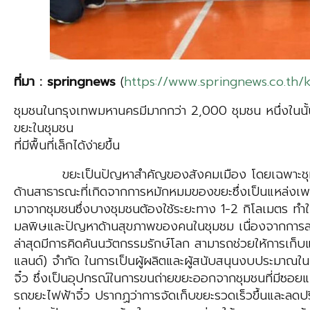
ที่มา : springnews
(
https://www.springnews.co.th
ชุมชนในกรุงเทพมหานครมีมากกว่า 2,000 ชุมชน หนึ่งในนั้นมี
ขยะในชุมชน
ที่มีพื้นที่เล็กได้ง่ายขึ้น
ขยะเป็นปัญหาสำคัญของสังคมเมือง โดยเฉพาะชุมชนขนาดเ
ด้านสาธารณะที่เกิดจากการหมักหมมของขยะซึ่งเป็นแหล่งเพาะ
มาจากชุมชนซึ่งบางชุมชนต้องใช้ระยะทาง 1-2 กิโลเมตร ทำ
มลพิษและปัญหาด้านสุขภาพของคนในชุมชม เนื่องจากการสะสม
ล่าสุดมีการคิดค้นนวัตกรรมรักษ์โลก สามารถช่วยให้การเก็บแ
แลนด์) จำกัด ในการเป็นผู้ผลิตและผู้สนับสนุนงบประมาณ
จิ๋ว ซึ่งเป็นอุปกรณ์ในการขนถ่ายขยะออกจากชุมชนที่มีซอย
รถขยะไฟฟ้าจิ๋ว ปรากฏว่าการจัดเก็บขยะรวดเร็วขึ้นและลดปร