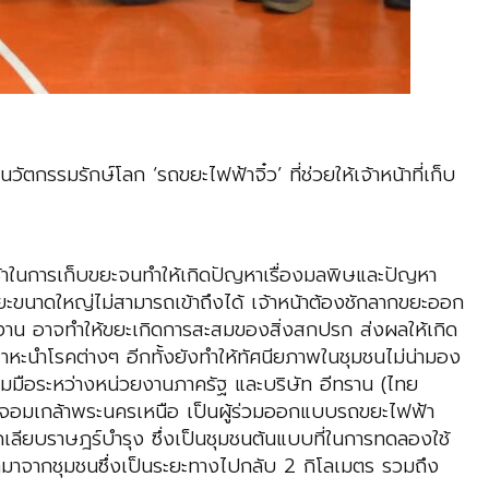
กรรมรักษ์โลก ‘รถขยะไฟฟ้าจิ๋ว’ ที่ช่วยให้เจ้าหน้าที่เก็บ
ในการเก็บขยะจนทำให้เกิดปัญหาเรื่องมลพิษและปัญหา
ยะขนาดใหญ่ไม่สามารถเข้าถึงได้ เจ้าหน้าต้องชักลากขยะออก
ำงาน อาจทำให้ขยะเกิดการสะสมของสิ่งสกปรก ส่งผลให้เกิด
หะนำโรคต่างๆ อีกทั้งยังทำให้ทัศนียภาพในชุมชนไม่น่ามอง
ร่วมมือระหว่างหน่วยงานภาครัฐ และบริษัท อีทราน (ไทย
ระจอมเกล้าพระนครเหนือ เป็นผู้ร่วมออกแบบรถขยะไฟฟ้า
เลียบราษฎร์บำรุง ซึ่งเป็นชุมชนต้นแบบที่ในการทดลองใช้
อกมาจากชุมชนซึ่งเป็นระยะทางไปกลับ 2 กิโลเมตร รวมถึง