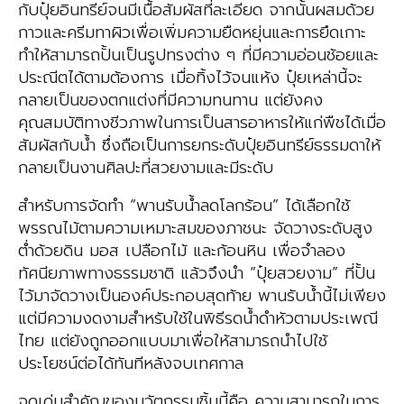
กับปุ๋ยอินทรีย์จนมีเนื้อสัมผัสที่ละเอียด จากนั้นผสมด้วย
กาวและครีมทาผิวเพื่อเพิ่มความยืดหยุ่นและการยึดเกาะ
ทำให้สามารถปั้นเป็นรูปทรงต่าง ๆ ที่มีความอ่อนช้อยและ
ประณีตได้ตามต้องการ เมื่อทิ้งไว้จนแห้ง ปุ๋ยเหล่านี้จะ
กลายเป็นของตกแต่งที่มีความทนทาน แต่ยังคง
คุณสมบัติทางชีวภาพในการเป็นสารอาหารให้แก่พืชได้เมื่อ
สัมผัสกับน้ำ ซึ่งถือเป็นการยกระดับปุ๋ยอินทรีย์ธรรมดาให้
กลายเป็นงานศิลปะที่สวยงามและมีระดับ
สำหรับการจัดทำ “พานรับน้ำลดโลกร้อน” ได้เลือกใช้
พรรณไม้ตามความเหมาะสมของภาชนะ จัดวางระดับสูง
ต่ำด้วยดิน มอส เปลือกไม้ และก้อนหิน เพื่อจำลอง
ทัศนียภาพทางธรรมชาติ แล้วจึงนำ “ปุ๋ยสวยงาม” ที่ปั้น
ไว้มาจัดวางเป็นองค์ประกอบสุดท้าย พานรับน้ำนี้ไม่เพียง
แต่มีความงดงามสำหรับใช้ในพิธีรดน้ำดำหัวตามประเพณี
ไทย แต่ยังถูกออกแบบมาเพื่อให้สามารถนำไปใช้
ประโยชน์ต่อได้ทันทีหลังจบเทศกาล
จุดเด่นสำคัญของนวัตกรรมชิ้นนี้คือ ความสามารถในการ