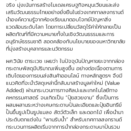
จริง มุ่งเน้นการสร้างโมเดลเศรษฐกิจหมุนเวียนและส่ง
เสริมวัฒนธรรมไทยอย่างยั่งยืนในช่วงเทศกาลสงกรานต์
นำองค์ความรู้จากห้องเรียนมาตอบโจทย์ปัญหาสิ่ง
แวดล้อมระดับโลก โดยการเปลี่ยนวัสดุไร้ค่าให้กลายเป็น
ผลิตภัณฑ์ที่มีความหมายทั้งในเชิงวัฒนธรรมและการ
อนุรักษ์ธรรมชาติ สอดคล้องกับนโยบายของมหาวิทยาลัย
ที่มุ่งสร้างบุคลากรและนวัตกรรม
ผศ.วินัย ตาระเวช เผยว่า ในปัจจุบันปัญหาขยะจากกล่อง
กระดาษพัสดุมีปริมาณเพิ่มสูงขึ้น อย่างต่อเนื่องตามการ
เติบโตของการขนส่งสินค้าออนไลน์ ทางหลักสูตรฯ จึงมี
แนวคิดที่จะนำวัสดุเหล่านี้กลับมาสร้างมูลค่าใหม่ (Value
Added) ผ่านกระบวนการทางศิลปะและเทคโนโลยีทาง
คหกรรมศาสตร์ จนเกิดเป็น “ปุ๋ยสวยงาม” ซึ่งเป็นการ
ผสมผสานระหว่างเศษกระดาษปั่นละเอียดและปุ๋ยอินทรีย์
ปั้นขึ้นรูปเป็นรูปแมลง สัตว์ตัวเล็ก และดอกไม้ เพื่อนำมา
ประดับตกแต่งใน “พานรับน้ำ” สำหรับเทศกาลสงกรานต์
กระบวนการผลิตเริ่มจากการนำกล่องกระดาษมาปั่นรวม