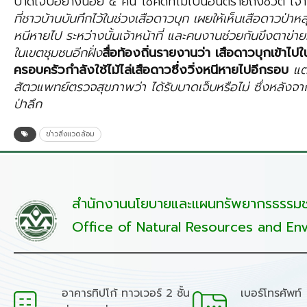
บาดเจ็บอย่างน้อย ๕ คน โชคดีที่ไม่เป็นอันตรายถึงชีวิต เจ้
ที่ชาวบ้านบันทึกไว้ในช่วงเสือดาวบุก เผยให้เห็นเสือดาวป่าหลุ
หนีหายไป ระหว่างนั้นเจ้าหน้าที่ และคนงานช่วยกันขึงตาข
ในเขตชุมชนอีกฝั่ง
สื่อท้องถิ่นรายงานว่า เสือดาวบุกเข้าไป
ครอบครัวกำลังใช้ไม้ไล่เสือดาวซึ่งวิ่งหนีหายไปอีกรอบ
แต
สัตวแพทย์ตรวจสุขภาพว่า ได้รับบาดเจ็บหรือไม่ ซึ่งหลังจาก
ป่าลึก
ข่าวสิ่งแวดล้อม
สำนักงานนโยบายและแผนทรัพยากรธรรมชา
Office of Natural Resources and Env
อาคารทิปโก้ ทาวเวอร์ 2 ชั้น
เบอร์โทรศัพท์