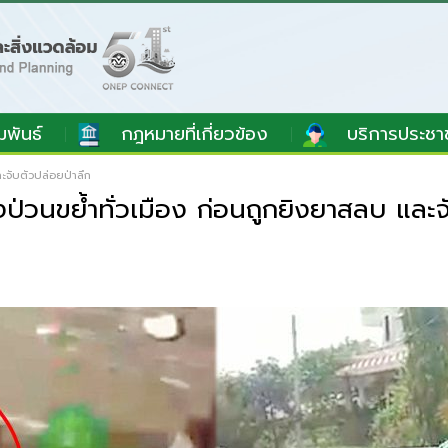
มพันธ์
กฎหมายที่เกี่ยวข้อง
บริการประชา
ละจับตัวปล่อยป่าลึก
งป่วนขย้ำทั่วเมือง ก่อนถูกยิงยาสลบ และจ