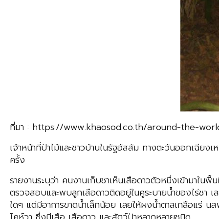
ที่มา : https://www.khaosod.co.th/around-the-w
เจ้าหน้าที่ป่าไม้และชาวบ้านในรัฐอัสสัม ทางตะวันออกเฉียง
ครั้ง
รายงานระบุว่า คนงานเก็บชาเห็นเสือดาวตัวหนึ่งเข้ามาในพื
ตรวจสอบและพบลูกเสือดาวติดอยู่ในคูระบายน้ำของไร่ชา เล
ใดๆ แต่มีอาการขาดน้ำเล็กน้อย เลยให้ผงน้ำตาลเกลือแร่ นสพ.จ
โคห์วา ซึ่งมีเสือ เสือดาว และสัตว์ป่าหลากหลายชนิด