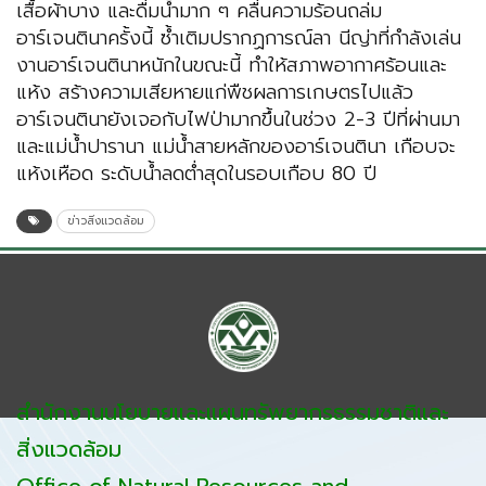
เสื้อผ้าบาง และดื่มน้ำมาก ๆ คลื่นความร้อนถล่ม
อาร์เจนตินาครั้งนี้ ซ้ำเติมปรากฏการณ์ลา นีญ่าที่กำลังเล่น
งานอาร์เจนตินาหนักในขณะนี้ ทำให้สภาพอากาศร้อนและ
แห้ง สร้างความเสียหายแก่พืชผลการเกษตรไปแล้ว
อาร์เจนตินายังเจอกับไฟป่ามากขึ้นในช่วง 2-3 ปีที่ผ่านมา
และแม่น้ำปารานา แม่น้ำสายหลักของอาร์เจนตินา เกือบจะ
แห้งเหือด ระดับน้ำลดต่ำสุดในรอบเกือบ 80 ปี
ข่าวสิ่งแวดล้อม
สำนักงานนโยบายและแผนทรัพยากรธรรมชาติและ
สิ่งแวดล้อม