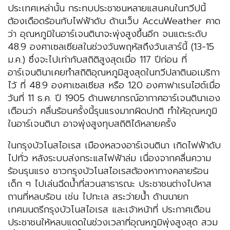
ประเทศเหล่านั้น กระทบประชาชนหลายแสนคนในทวีปนี้
ต้องเดือดร้อนกับไฟฟ้าดับ ด้านเว็บ AccuWeather คาด
ว่า อุณหภูมิในอาร์เจนตินาจะพุ่งสูงขึ้นอีก จนแตะระดับ
48.9 องศาเซลเซียสในช่วงวันพฤหัสถึงวันเสาร์นี้ (13-15
ม.ค.) ซึ่งจะไปเท่ากับสถิติสูงสุดเมื่อ 117 ปีก่อน ที่
อาร์เจนตินาเคยทำสถิติอุณหภูมิสูงสุดในทวีปลาตินอเมริกา
ไว้ ที่ 48.9 องศาเซลเซียส หรือ 120 องศาฟาเรนไฮต์เมื่อ
วันที่ 11 ธ.ค. ปี 1905 ด้านพยากรณ์อากาศอาร์เจนตินาเอง
เตือนว่า คลื่นร้อนครั้งนี้รุนแรงมากผิดปกติ ทำให้อุณหภูมิ
ในอาร์เจนตินา อาจพุ่งสูงทุบสถิติได้หลายครั้ง
ในกรุงบัวโนสไอเรส เมืองหลวงอาร์เจนตินา เกิดไฟฟ้าดับ
ไปทั่ว หลังระบบส่งกระแสไฟฟ้าล่ม เนื่องจากคลื่นความ
ร้อนรุนแรง ชาวกรุงบัวโนสไอเรสต้องหาทางคลายร้อน
เด็ก ๆ ไปเล่นฉีดน้ำที่สวนสาธารณะ ประชาชนต่างไปหาส
ถานที่หลบร้อน เช่น ไปทะเล สระว่ายน้ำ ด้านนายก
เทศมนตรีกรุงบัวโนสไอเรส และเจ้าหน้าที่ ประกาศเตือน
ประชาชนให้หลบแดดในช่วงเวลาที่อุณหภูมิพุ่งสูงสุด สวม