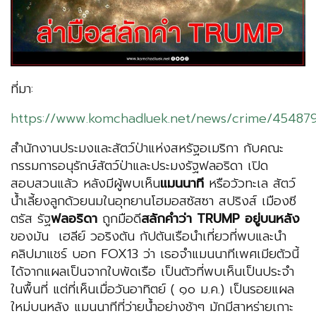
ที่มา:
https://www.komchadluek.net/news/crime/45487
สำนักงานประมงและสัตว์ป่าแห่งสหรัฐอเมริกา กับคณะ
กรรมการอนุรักษ์สัตว์ป่าและประมงรัฐฟลอริดา เปิด
สอบสวนแล้ว หลังมีผู้พบเห็น
แมนนาที
หรือวัวทะเล สัตว์
น้ำเลี้ยงลูกด้วยนมในอุทยานโฮมอสซัสซา สปริงส์ เมืองซี
ตรัส รัฐ
ฟลอริดา
ถูกมือดี
สลักคำว่า
TRUMP อยู่บนหลัง
ของมัน เฮลีย์ วอริงตัน กัปตันเรือนำเที่ยวที่พบและนำ
คลิปมาแชร์ บอก FOX13 ว่า เธอจำแมนนาทีเพศเมียตัวนี้
ได้จากแผลเป็นจากใบพัดเรือ เป็นตัวที่พบเห็นเป็นประจำ
ในพื้นที่ แต่ที่เห็นเมื่อวันอาทิตย์ ( ๑๐ ม.ค.) เป็นรอยแผล
ใหม่บนหลัง แมนนาทีที่ว่ายน้ำอย่างช้าๆ มักมีสาหร่ายเกาะ