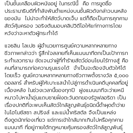
เป็นชั้นเคลือบผิวหนังอยู่ ในกรณีนี้ คือ การขูดชื่อ
ประธานาธิบดีที่กำลังพ้นตำแหน่งบนชั้นผิวดังกล่าวบนหลัง
ของมัน ไม่น่าจะทำให้สัตว์บาดเจ็บ แต่ก็ถือเป็นการคุกคาม
สัตว์คุ้มครอง วอริงตันมอบคลิปวิดีโอให้แก่ทางการโดย
หวังว่าจะหาตัวผู้กระทำได้
แจซลิน โลเปซ ผู้อำนวยการศูนย์ความหลากหลายทาง
ชีวภาพกล่าวว่า รู้สึกใจสลายที่เห็นแมนนาทีตกเป็นเป้าการก
ระทำเลวทราม ชัดเจนว่าผู้ที่ทำร้ายสัตว์อ่อนโยนไร้ทางสู้ คือ
คนที่สามารถก่อความรุนแรงได้ จำเป็นจะต้องจับตัวให้ได้
โดยเร็ว ศูนย์ความหลากหลายทางชีวภาพตั้งรางวัล ๕,๐๐๐
ดอลลาร์ สำหรับผู้ให้เบาะแสนำไปสู่การดำเนินคดีบุคคลที่อยู่
เบื้องหลัง ในช่วงเวลานี้ของทุกปี ฝูงแมนนาทีจะว่ายหนี
หนาวไปหาน้ำอุ่นแถบชายฝั่งตะวันตกของรัฐฟลอริดา เป็น
เรื่องปกติที่จะพบเห็นสัตว์ใกล้สูญพันธุ์ชนิดนี้ดำผุดดำว่าย
ในโฮโมซัสซา สปริงส์ และแม่น้ำคริสตัล จึงเป็นแหล่ง
ดึงดูดนักท่องเที่ยว แต่การเข้าใกล้มากเกินไปหรือคุกคาม
แมนนาที ที่อยู่ภายใต้กฎหมายคุ้มครองสัตว์ใกล้สูญพันธุ์